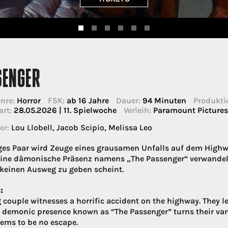
SENGER
nre:
Horror
FSK:
ab 16 Jahre
Dauer:
94 Minuten
Produkti
art:
28.05.2026 | 11. Spielwoche
Verleih:
Paramount Picture
er:
Lou Llobell, Jacob Scipio, Melissa Leo
ges Paar wird Zeuge eines grausamen Unfalls auf dem Highway
 Eine dämonische Präsenz namens „The Passenger“ verwandelt
keinen Ausweg zu geben scheint.
:
 couple witnesses a horrific accident on the highway. They l
A demonic presence known as “The Passenger” turns their van
eems to be no escape.