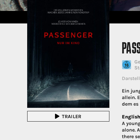
PAS
Ge
St
Darstell
Ein jun
allein.
dem es 
TRAILER
English
A young
alone. 
there s