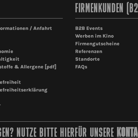
FIRMENKUNDEN (B
formationen / Anfahrt
B2B Events
Werben im Kino
Firmengutscheine
nomie
Referenzen
ltigkeit
Standorte
stoffe & Allergene [pdf]
FAQs
efreiheit
efreiheitserklärung
r
EN? NUTZE BITTE HIERFÜR UNSERE
KONTA