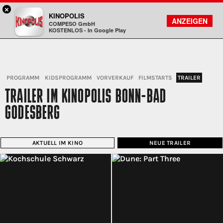
×
Bad Godesberg - KINOPOLIS
KINOPOLIS
FILMSUCHE
KONTO
ANZEIGEN
COMPESO GmbH
Kinopolis
KOSTENLOS - In Google Play
PROGRAMM
KIDSPROGRAMM
VORVERKAUF
FILMSTARTS
TRAILER
TRAILER IM KINOPOLIS BONN-BAD
GODESBERG
AKTUELL IM KINO
NEUE TRAILER