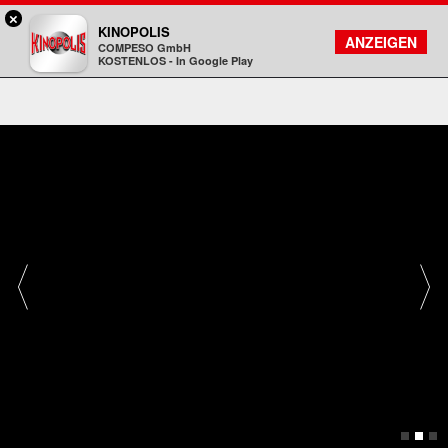
×
Koblenz - KINOPOLIS
KINOPOLIS
FILMSUCHE
KONTO
ANZEIGEN
COMPESO GmbH
Kinopolis
KOSTENLOS - In Google Play