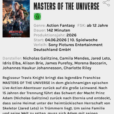
MASTERS OF THE UNIVERSE
Genre:
Action Fantasy
FSK:
ab 12 Jahre
Dauer:
142 Minuten
Produktionsjahr:
2026
Start:
04.06.2026 | 10. Spielwoche
Verleih:
Sony Pictures Entertainment
Deutschland GmbH
Darsteller:
Nicholas Galitzine, Camila Mendes, Jared Leto,
Idris Elba, Alison Brie, James Purefoy, Morena Baccarin,
Johannes Haukur Johannesson, Charlotte Riley
Regisseur Travis Knight bringt das legendäre Franchise
MASTERS OF THE UNIVERSE in dem gleichnamigen epischen
Live-Action-Abenteuer zurück auf die große Leinwand. Nach
15 Jahren der Trennung führt das Schwert der Macht Prinz
Adam (Nicholas Galitzine) zurück nach Eternia und entdeckt,
dass seine Heimat unter der heimtückischen Herrschaft von
Skeletor (Jared Leto) in Trümmern liegt. Um seine Familie
und seine Welt zu retten, muss sich Adam mit seinen