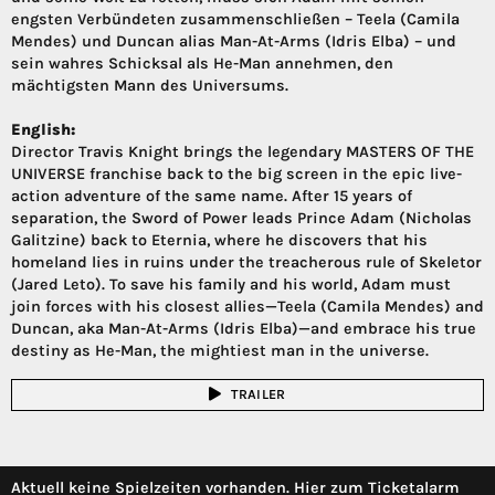
engsten Verbündeten zusammenschließen – Teela (Camila
Mendes) und Duncan alias Man-At-Arms (Idris Elba) – und
sein wahres Schicksal als He-Man annehmen, den
mächtigsten Mann des Universums.
English:
Director Travis Knight brings the legendary MASTERS OF THE
UNIVERSE franchise back to the big screen in the epic live-
action adventure of the same name. After 15 years of
separation, the Sword of Power leads Prince Adam (Nicholas
Galitzine) back to Eternia, where he discovers that his
homeland lies in ruins under the treacherous rule of Skeletor
(Jared Leto). To save his family and his world, Adam must
join forces with his closest allies—Teela (Camila Mendes) and
Duncan, aka Man-At-Arms (Idris Elba)—and embrace his true
destiny as He-Man, the mightiest man in the universe.
TRAILER
Aktuell keine Spielzeiten vorhanden. Hier zum Ticketalarm