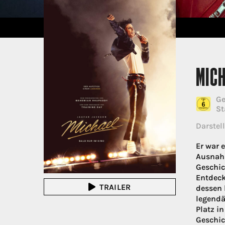
MIC
Ge
St
Darstell
Er war e
Ausnahm
Geschic
Entdeck
TRAILER
dessen 
legendä
Platz i
Geschic