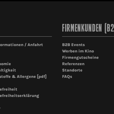
FIRMENKUNDEN (B
formationen / Anfahrt
B2B Events
Werben im Kino
Firmengutscheine
nomie
Referenzen
ltigkeit
Standorte
stoffe & Allergene [pdf]
FAQs
efreiheit
efreiheitserklärung
r