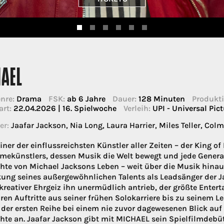
HAEL
nre:
Drama
FSK:
ab 6 Jahre
Dauer:
128 Minuten
Produkti
art:
22.04.2026 | 16. Spielwoche
Verleih:
UPI - Universal Pict
er:
Jaafar Jackson, Nia Long, Laura Harrier, Miles Teller, Co
iner der einflussreichsten Künstler aller Zeiten – der King of
ekünstlers, dessen Musik die Welt bewegt und jede Generatio
hte von Michael Jacksons Leben – weit über die Musik hinau
ung seines außergewöhnlichen Talents als Leadsänger der Ja
kreativer Ehrgeiz ihn unermüdlich antrieb, der größte Enterta
ren Auftritte aus seiner frühen Solokarriere bis zu seinem 
n der ersten Reihe bei einem nie zuvor dagewesenen Blick auf
hte an. Jaafar Jackson gibt mit MICHAEL sein Spielfilmdebüt