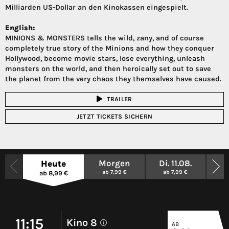
Milliarden US-Dollar an den Kinokassen eingespielt.
English:
MINIONS & MONSTERS tells the wild, zany, and of course
completely true story of the Minions and how they conquer
Hollywood, become movie stars, lose everything, unleash
monsters on the world, and then heroically set out to save
the planet from the very chaos they themselves have caused.
TRAILER
JETZT TICKETS SICHERN
Morgen
Di. 11.08.
Mi
Heute
ab 7,99 €
ab 7,99 €
ab
ab 8,99 €
11:15
Kino 8
AB
i