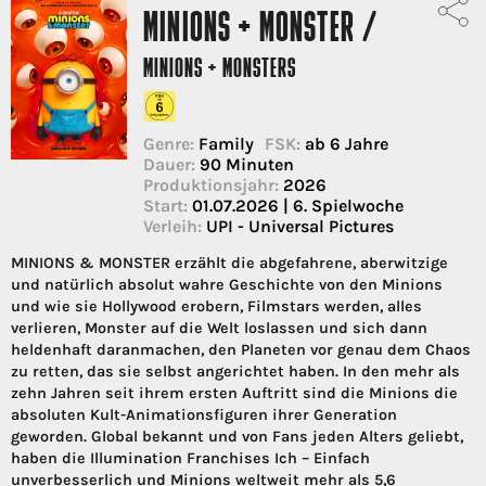
MINIONS + MONSTER /
MINIONS + MONSTERS
Genre:
Family
FSK:
ab 6 Jahre
Dauer:
90 Minuten
Produktionsjahr:
2026
Start:
01.07.2026 | 6. Spielwoche
Verleih:
UPI - Universal Pictures
MINIONS & MONSTER erzählt die abgefahrene, aberwitzige
und natürlich absolut wahre Geschichte von den Minions
und wie sie Hollywood erobern, Filmstars werden, alles
verlieren, Monster auf die Welt loslassen und sich dann
heldenhaft daranmachen, den Planeten vor genau dem Chaos
zu retten, das sie selbst angerichtet haben. In den mehr als
zehn Jahren seit ihrem ersten Auftritt sind die Minions die
absoluten Kult-Animationsfiguren ihrer Generation
geworden. Global bekannt und von Fans jeden Alters geliebt,
haben die Illumination Franchises Ich – Einfach
unverbesserlich und Minions weltweit mehr als 5,6