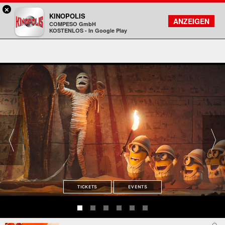
×
Rosenheim - KINOPOLIS
KINOPOLIS
FILMSUCHE
KONTO
ANZEIGEN
COMPESO GmbH
Kinopolis
KOSTENLOS - In Google Play
TICKETS
EVENTS