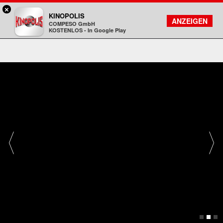
×
Rosenheim - KINOPOLIS
KINOPOLIS
FILMSUCHE
KONTO
ANZEIGEN
COMPESO GmbH
Kinopolis
KOSTENLOS - In Google Play