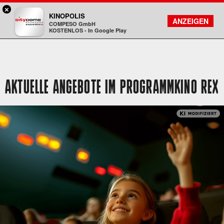
×
DA - programmkino rex
KINOPOLIS
FILMSUCHE
KONTO
ANZEIGEN
COMPESO GmbH
Kinopolis
KOSTENLOS - In Google Play
AKTUELLE ANGEBOTE IM PROGRAMMKINO REX