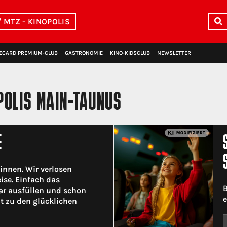
 MTZ - KINOPOLIS
ECARD PREMIUM‑CLUB
GASTRONOMIE
KINO‑KIDSCLUB
NEWSLETTER
POLIS MAIN-TAUNUS
E
innen. Wir verlosen
eise. Einfach das
B
r ausfüllen und schon
e
ht zu den glücklichen