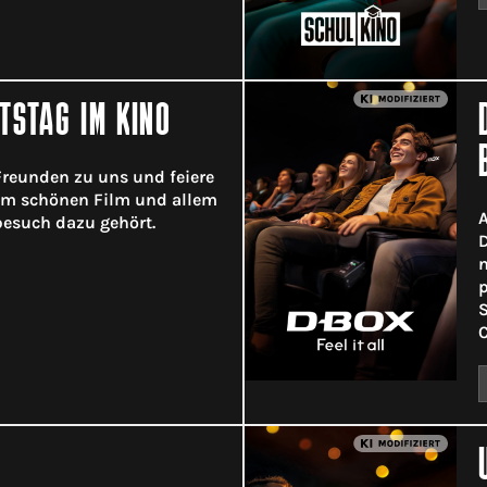
TSTAG IM KINO
reunden zu uns und feiere
em schönen Film und allem
A
esuch dazu gehört.
D
n
p
S
C