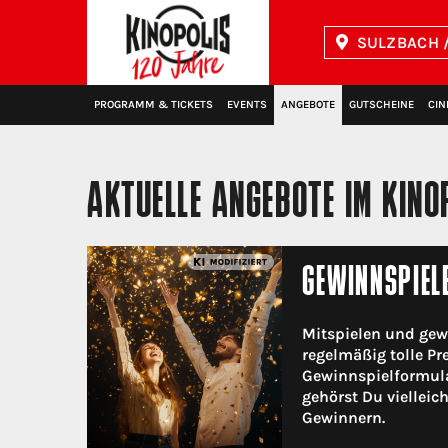
SULZBACH /
Kinopolis
PROGRAMM & TICKETS
EVENTS
ANGEBOTE
GUTSCHEINE
CIN
AKTUELLE ANGEBOTE IM KINO
GEWINNSPIEL
Mitspielen und gew
regelmäßig tolle Pr
Gewinnspielformula
gehörst Du vielleic
Gewinnern.