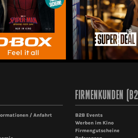
FIRMENKUNDEN (B
formationen / Anfahrt
B2B Events
Werben im Kino
Firmengutscheine