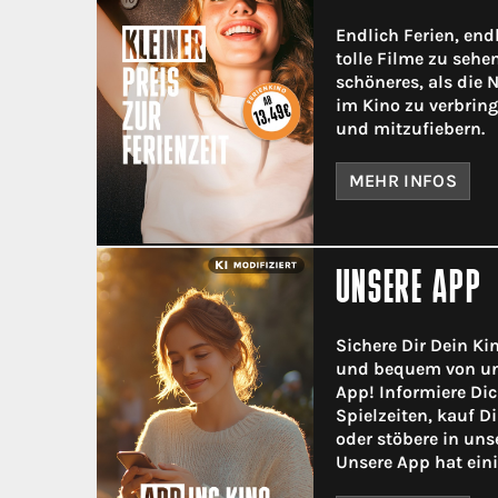
Endlich Ferien, endl
tolle Filme zu sehen
schöneres, als die
im Kino zu verbrin
und mitzufiebern.
MEHR INFOS
UNSERE APP
Sichere Dir Dein Ki
und bequem von un
App! Informiere Dic
Spielzeiten, kauf D
oder stöbere in un
Unsere App hat eini