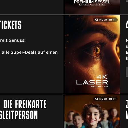
TICKETS
 mit Genuss!
M
u
m alle Super-Deals auf einen
B
k
 DIE FREIKARTE
GLEITPERSON