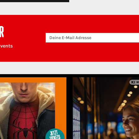
R
Events