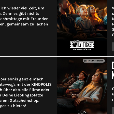
ich wieder viel Zeit, um
W
. Denn es gibt nichts
s
 Nachmittage mit Freunden
M
gen, gemeinsam zu lachen
l
S
S
noerlebnis ganz einfach
terwegs mit der KINOPOLIS
G
h über aktuelle Filme oder
u
ir Deine Lieblingsplätze
r
serem Gutscheinshop.
ges zu bieten!