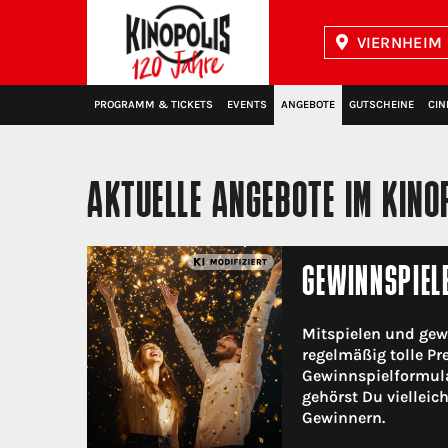
VIERNHEIM 
Kinopolis
PROGRAMM & TICKETS
EVENTS
ANGEBOTE
GUTSCHEINE
CIN
AKTUELLE ANGEBOTE IM KINO
GEWINNSPIEL
Mitspielen und gew
regelmäßig tolle Pr
Gewinnspielformula
gehörst Du vielleic
Gewinnern.