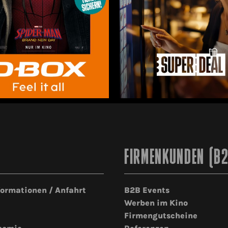
FIRMENKUNDEN (B
formationen / Anfahrt
B2B Events
Werben im Kino
Firmengutscheine