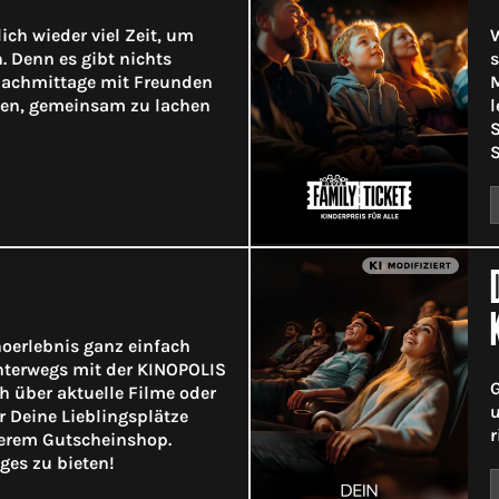
ich wieder viel Zeit, um
W
. Denn es gibt nichts
s
 Nachmittage mit Freunden
M
gen, gemeinsam zu lachen
l
S
S
noerlebnis ganz einfach
terwegs mit der KINOPOLIS
G
h über aktuelle Filme oder
u
ir Deine Lieblingsplätze
r
serem Gutscheinshop.
ges zu bieten!