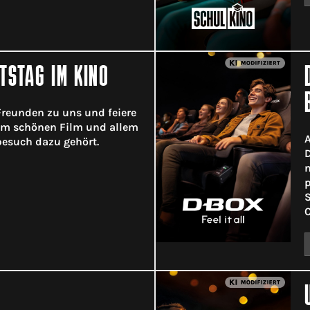
TSTAG IM KINO
reunden zu uns und feiere
em schönen Film und allem
A
esuch dazu gehört.
D
n
p
S
C