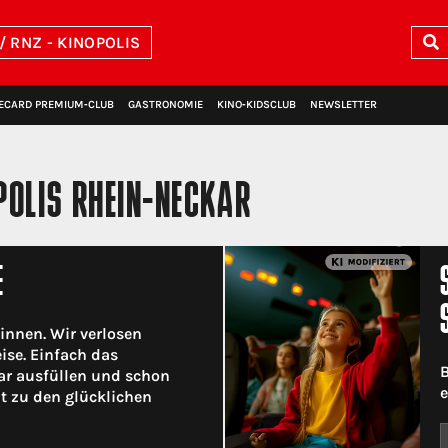
/ RNZ - KINOPOLIS
ECARD PREMIUM‑CLUB
GASTRONOMIE
KINO‑KIDSCLUB
NEWSLETTER
POLIS RHEIN-NECKAR
E
innen. Wir verlosen
eise. Einfach das
B
r ausfüllen und schon
e
ht zu den glücklichen