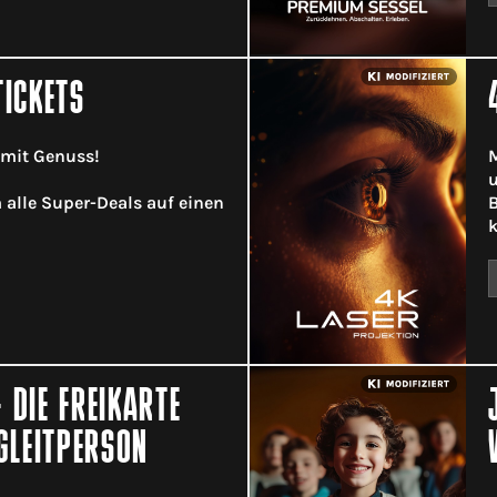
TICKETS
 mit Genuss!
M
u
m alle Super-Deals auf einen
B
k
 DIE FREIKARTE
GLEITPERSON