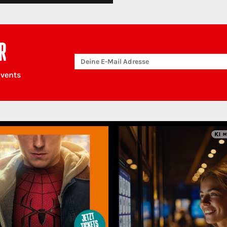
R
Events