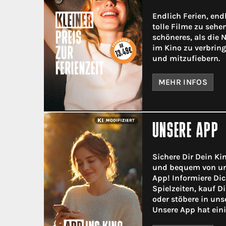
Endlich Ferien, endl
tolle Filme zu sehen
schöneres, als die
im Kino zu verbrin
und mitzufiebern.
MEHR INFOS
UNSERE APP
Sichere Dir Dein Ki
und bequem von un
App! Informiere Dic
Spielzeiten, kauf D
oder stöbere in un
Unsere App hat eini