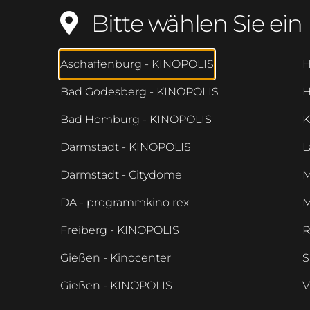
Bitte wählen Sie ein 
Aschaffenburg - KINOPOLIS
H
Bad Godesberg - KINOPOLIS
H
Bad Homburg - KINOPOLIS
K
Darmstadt - KINOPOLIS
L
Darmstadt - Citydome
M
DA - programmkino rex
M
Freiberg - KINOPOLIS
R
Gießen - Kinocenter
S
Gießen - KINOPOLIS
V