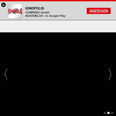
×
Koblenz - KINOPOLIS
KINOPOLIS
FILMSUCHE
KONTO
ANZEIGEN
COMPESO GmbH
Kinopolis
KOSTENLOS - In Google Play