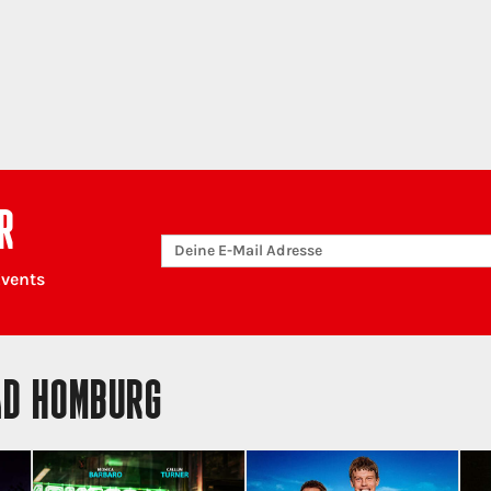
R
Events
AD HOMBURG