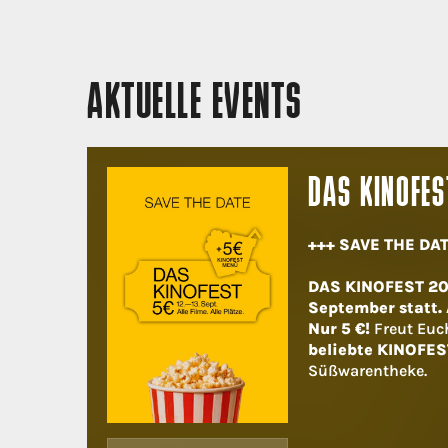
AKTUELLE EVENTS
DAS KINOFES
+++ SAVE THE DAT
DAS KINOFEST 202
September statt. A
Nur 5 €!
Freut Euc
beliebte KINOFES
Süßwarentheke.