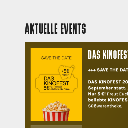
AKTUELLE EVENTS
DAS KINOFES
+++ SAVE THE DAT
DAS KINOFEST 202
September statt. A
Nur 5 €!
Freut Euc
beliebte KINOFES
Süßwarentheke.