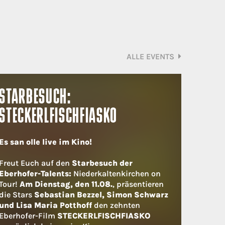
ALLE EVENTS
STARBESUCH:
STECKERLFISCHFIASKO
Es san olle live im Kino!
Freut Euch auf den
Starbesuch der
Eberhofer-Talents:
Niederkaltenkirchen on
Tour!
Am Dienstag, den 11.08.
, präsentieren
die Stars
Sebastian Bezzel, Simon Schwarz
und Lisa Maria Potthoff
den zehnten
Eberhofer-Film
STECKERLFISCHFIASKO