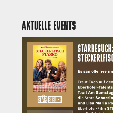
AKTUELLE EVENTS
STARBESUCH
STECKERLFIS
Es san olle live i
Freut Euch auf de
Eberhofer-Talents
Tour!
Am Samstag,
die Stars
Sebastia
und Lisa Maria Po
Eberhofer-Film
ST