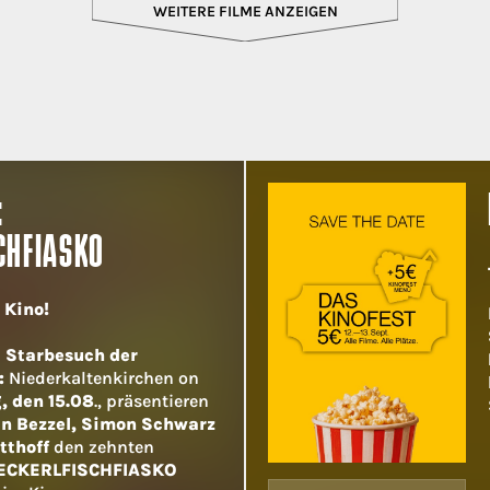
WEITERE FILME ANZEIGEN
:
CHFIASKO
m Kino!
n
Starbesuch der
:
Niederkaltenkirchen on
 den 15.08
., präsentieren
n Bezzel, Simon Schwarz
tthoff
den zehnten
ECKERLFISCHFIASKO