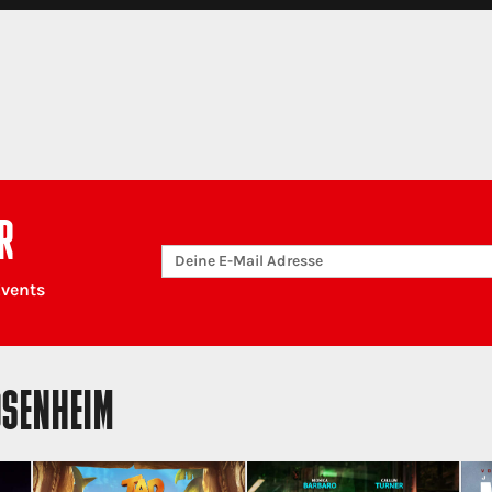
R
Events
OSENHEIM