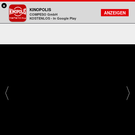
×
Hamburg HafenCity - KINOPOLIS
KINOPOLIS
FILMSUCHE
KONTO
ANZEIGEN
COMPESO GmbH
Kinopolis
KOSTENLOS - In Google Play