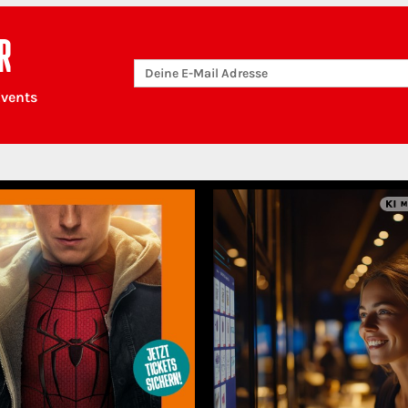
R
Events