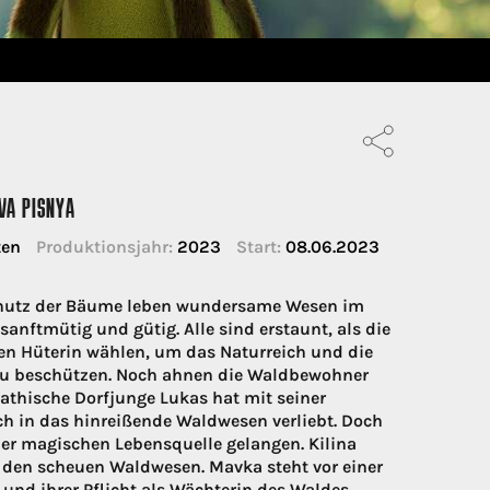
VA PISNYA
ten
Produktionsjahr:
2023
Start:
08.06.2023
 Schutz der Bäume leben wundersame Wesen im
sanftmütig und gütig. Alle sind erstaunt, als die
uen Hüterin wählen, um das Naturreich und die
zu beschützen. Noch ahnen die Waldbewohner
athische Dorfjunge Lukas hat mit seiner
h in das hinreißende Waldwesen verliebt. Doch
 der magischen Lebensquelle gelangen. Kilina
den scheuen Waldwesen. Mavka steht vor einer
und ihrer Pflicht als Wächterin des Waldes