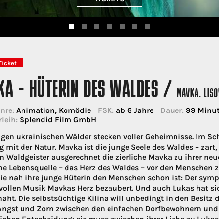
Ticket
KA - HÜTERIN DES WALDES /
MAVKA. LISO
nre:
Animation, Komödie
FSK:
ab 6 Jahre
Dauer:
99 Minu
rleih:
Splendid Film GmbH
sigen ukrainischen Wälder stecken voller Geheimnisse. Im
g mit der Natur. Mavka ist die junge Seele des Waldes – zart, 
n Waldgeister ausgerechnet die zierliche Mavka zu ihrer ne
e Lebensquelle – das Herz des Waldes – vor den Menschen 
wie nah ihre junge Hüterin den Menschen schon ist: Der symp
ollen Musik Mavkas Herz bezaubert. Und auch Lukas hat sic
naht. Die selbstsüchtige Kilina will unbedingt in den Besitz
Angst und Zorn zwischen den einfachen Dorfbewohnern und 
chen Entscheidung: sie muss zwischen ihrer Liebe zu Lukas 