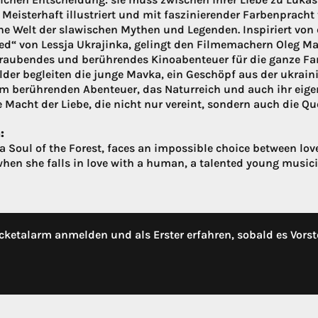
 Meisterhaft illustriert und mit faszinierender Farbenprac
e Welt der slawischen Mythen und Legenden. Inspiriert von
ed“ von Lessja Ukrajinka, gelingt den Filmemachern Oleg 
aubendes und berührendes Kinoabenteuer für die ganze Fam
lder begleiten die junge Mavka, ein Geschöpf aus der ukrai
em berührenden Abenteuer, das Naturreich und auch ihr eigen
 Macht der Liebe, die nicht nur vereint, sondern auch die Que
:
a Soul of the Forest, faces an impossible choice between lov
when she falls in love with a human, a talented young music
cketalarm anmelden und als Erster erfahren, sobald es Vorst