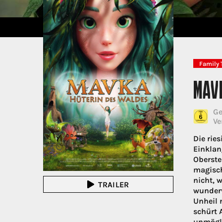
Family 
MAV
Ge
Ve
Die rie
Einklan
Oberste
magisch
nicht, 
TRAILER
wunderv
Unheil 
schürt 
unmögli