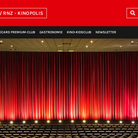
/ RNZ - KINOPOLIS
ECARD PREMIUM‑CLUB
GASTRONOMIE
KINO‑KIDSCLUB
NEWSLETTER