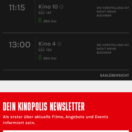
11:15
Kino 10
i
DIE VORSTELLUNG IST
NICHT MEHR
147
BUCHBAR
99% frei
13:00
Kino 4
i
DIE VORSTELLUNG IST
NICHT MEHR
152
BUCHBAR
99% frei
SAALÜBERSICHT
DEIN KINOPOLIS NEWSLETTER
Als erster über aktuelle Filme, Angebote und Events
informiert sein.