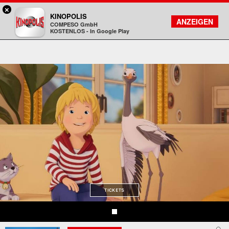
×
Viernheim / RNZ - KINOPOLIS
KINOPOLIS
FILMSUCHE
KONTO
ANZEIGEN
COMPESO GmbH
Kinopolis
KOSTENLOS - In Google Play
TICKETS