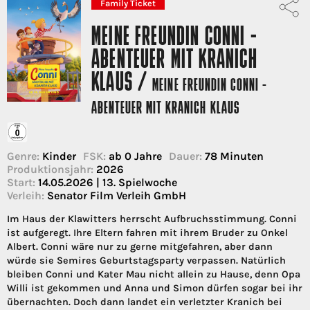
Family Ticket
MEINE FREUNDIN CONNI -
ABENTEUER MIT KRANICH
KLAUS /
MEINE FREUNDIN CONNI -
ABENTEUER MIT KRANICH KLAUS
Genre:
Kinder
FSK:
ab 0 Jahre
Dauer:
78 Minuten
Produktionsjahr:
2026
Start:
14.05.2026 | 13. Spielwoche
Verleih:
Senator Film Verleih GmbH
Im Haus der Klawitters herrscht Aufbruchsstimmung. Conni
ist aufgeregt. Ihre Eltern fahren mit ihrem Bruder zu Onkel
Albert. Conni wäre nur zu gerne mitgefahren, aber dann
würde sie Semires Geburtstagsparty verpassen. Natürlich
bleiben Conni und Kater Mau nicht allein zu Hause, denn Opa
Willi ist gekommen und Anna und Simon dürfen sogar bei ihr
übernachten. Doch dann landet ein verletzter Kranich bei