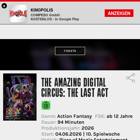
×
Viernheim / RNZ - KINOPOLIS
KINOPOLIS
FILMSUCHE
KONTO
ANZEIGEN
COMPESO GmbH
Kinopolis
KOSTENLOS - In Google Play
TICKETS
THE AMAZING DIGITAL
CIRCUS: THE LAST ACT
Genre:
Action Fantasy
FSK:
ab 12 Jahre
Dauer:
94 Minuten
Produktionsjahr:
2026
Start:
04.06.2026 | 10. Spielwoche
Verleih:
Piece of Magic Entertainment