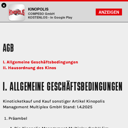
×
Freiberg - KINOPOLIS
KINOPOLIS
FILMSUCHE
KONTO
ANZEIGEN
COMPESO GmbH
Kinopolis
KOSTENLOS - In Google Play
AGB
I. Allgemeine Geschäftsbedingungen
II. Hausordnung des Kinos
I. ALLGEMEINE GESCHÄFTSBEDINGUNGEN
Kinoticketkauf und Kauf sonstiger Artikel Kinopolis
Management Multiplex GmbH Stand: 1.4.2025
Präambel