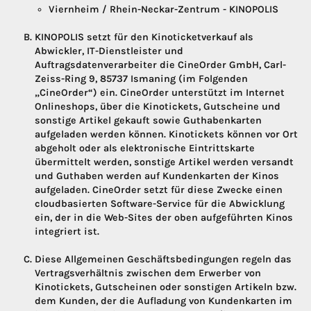
Viernheim / Rhein-Neckar-Zentrum - KINOPOLIS
KINOPOLIS setzt für den Kinoticketverkauf als
Abwickler, IT-Dienstleister und
Auftragsdatenverarbeiter die CineOrder GmbH, Carl-
Zeiss-Ring 9, 85737 Ismaning (im Folgenden
„CineOrder“) ein. CineOrder unterstützt im Internet
Onlineshops, über die Kinotickets, Gutscheine und
sonstige Artikel gekauft sowie Guthabenkarten
aufgeladen werden können. Kinotickets können vor Ort
abgeholt oder als elektronische Eintrittskarte
übermittelt werden, sonstige Artikel werden versandt
und Guthaben werden auf Kundenkarten der Kinos
aufgeladen. CineOrder setzt für diese Zwecke einen
cloudbasierten Software-Service für die Abwicklung
ein, der in die Web-Sites der oben aufgeführten Kinos
integriert ist.
Diese Allgemeinen Geschäftsbedingungen regeln das
Vertragsverhältnis zwischen dem Erwerber von
Kinotickets, Gutscheinen oder sonstigen Artikeln bzw.
dem Kunden, der die Aufladung von Kundenkarten im