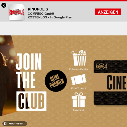
×
Freiberg - KINOPOLIS
KINOPOLIS
FILMSUCHE
KONTO
ANZEIGEN
COMPESO GmbH
Kinopolis
KOSTENLOS - In Google Play