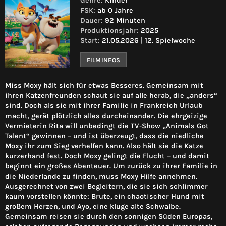
Genre:
Kinder
FSK:
ab 0 Jahre
Dauer:
92 Minuten
Produktionsjahr:
2025
Start:
21.05.2026 | 12. Spielwoche
FILMINFOS
Miss Moxy hält sich für etwas Besseres. Gemeinsam mit
ihren Katzenfreunden schaut sie auf alle herab, die „anders“
sind. Doch als sie mit ihrer Familie in Frankreich Urlaub
macht, gerät plötzlich alles durcheinander. Die ehrgeizige
Vermieterin Rita will unbedingt die TV-Show „Animals Got
Talent“ gewinnen – und ist überzeugt, dass die niedliche
Moxy ihr zum Sieg verhelfen kann. Also hält sie die Katze
kurzerhand fest. Doch Moxy gelingt die Flucht – und damit
beginnt ein großes Abenteuer. Um zurück zu ihrer Familie in
die Niederlande zu finden, muss Moxy Hilfe annehmen.
Ausgerechnet von zwei Begleitern, die sie sich schlimmer
kaum vorstellen könnte: Brute, ein chaotischer Hund mit
großem Herzen, und Ayo, eine kluge alte Schwalbe.
Gemeinsam reisen sie durch den sonnigen Süden Europas,