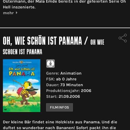
Ostermann, der Mala Emde bereits in der gefeierten Serie Oh
Hell inszenierte.
mehr
OH, WIE SCHÖN IST PANAMA
/
OH WIE
SCHOEN IST PANAMA
Genre:
Animation
FSK:
ab 0 Jahre
Dauer:
73 Minuten
Produktionsjahr:
2006
Start:
21.09.2006
FILMINFOS
Der kleine Bär findet eine Holzkiste aus Panama. Und die
duftet so wunderbar nach Bananen! Sofort packt ihn die