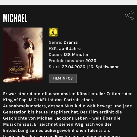
MICHAEL
Genre:
Drama
FSK:
ab 6 Jahre
Dauer:
128 Minuten
Produktionsjahr:
2026
Start:
22.04.2026 | 16. Spielwoche
FILMINFOS
Er war einer der einflussreichsten Künstler aller Zeiten – der
King of Pop. MICHAEL ist das Portrait eines
Ausnahmekünstlers, dessen Musik die Welt bewegt und jede
Generation bis heute inspiriert hat. Der Film erzählt die
Geschichte von Michael Jacksons Leben – weit über die
Musik hinaus. Er zeichnet seinen Weg nach von der
Entdeckung seines außergewöhnlichen Talents als
Leadsänger der Jackson Five bis hin zu dem visionären