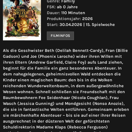
Genre:
Family
FSK:
ab 0 Jahre
Dauer:
110 Minuten
Produktionsjahr:
2026
Start:
30.04.2026 | 15. Spielwoche
FILMINFOS
Als die Geschwister Beth (Delilah Bennett-Cardy), Fran (Billie
Gadson) und Joe (Phoenix Laroche) wider ihren Willen mit
ihren Eltern (Andrew Garfield, Claire Foy) aufs Land ziehen,
beginnt für die Familie ein ganz besonderes Abenteuer. In
dem nahegelegenen, geheimnisvollen Wald entdecken die
Kinder einen magischen Baum: den bis in die Wolken
reichenden Wunderweltenbaum, in dem außergewöhnliche
Wesen wohnen. Schnell schließen sie Freundschaft mit den
Baumbewohnern Fee Seidenhaar (Nicola Coughlan), Frau
Wasch (Jessica Gunning) und Mondgesicht (Nonso Anozie),
die sie in fantastische Welten entführen. Gemeinsam erleben
sie märchenhafte Abenteuer – bis sie auf einer ihrer Reisen
ausgerechnet in der düsteren Welt der gefürchteten
Schuldirektorin Madame Klaps (Rebecca Ferguson)