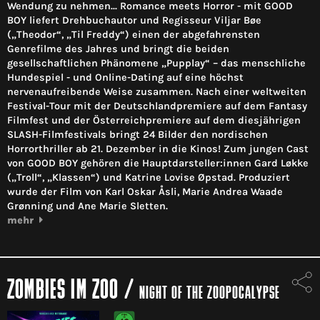
Wendung zu nehmen... Romance meets Horror - mit GOOD
BOY liefert Drehbuchautor und Regisseur Viljar Bøe
(„Theodor“, „Til Freddy“) einen der abgefahrensten
Genrefilme des Jahres und bringt die beiden
gesellschaftlichen Phänomene „Pupplay“ – das menschliche
Hundespiel - und Online-Dating auf eine höchst
nervenaufreibende Weise zusammen. Nach einer weltweiten
Festival-Tour mit der Deutschlandpremiere auf dem Fantasy
Filmfest und der Österreichpremiere auf dem diesjährigen
SLASH-Filmfestivals bringt 24 Bilder den nordischen
Horrorthriller ab 21. Dezember in die Kinos! Zum jungen Cast
von GOOD BOY gehören die Hauptdarsteller:innen Gard Løkke
(„Troll“, „Klassen“) und Katrine Lovise Øpstad. Produziert
wurde der Film von Karl Oskar Åsli, Marie Andrea Waade
Grønning und Ane Marie Sletten.
mehr
ZOMBIES IM ZOO
/
NIGHT OF THE ZOOPOCALYPSE