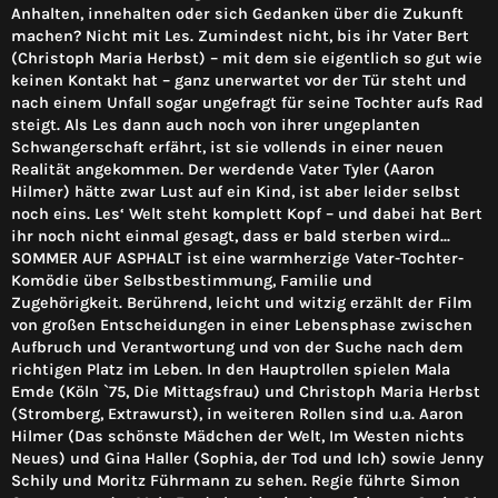
Anhalten, innehalten oder sich Gedanken über die Zukunft
machen? Nicht mit Les. Zumindest nicht, bis ihr Vater Bert
(Christoph Maria Herbst) – mit dem sie eigentlich so gut wie
keinen Kontakt hat – ganz unerwartet vor der Tür steht und
nach einem Unfall sogar ungefragt für seine Tochter aufs Rad
steigt. Als Les dann auch noch von ihrer ungeplanten
Schwangerschaft erfährt, ist sie vollends in einer neuen
Realität angekommen. Der werdende Vater Tyler (Aaron
Hilmer) hätte zwar Lust auf ein Kind, ist aber leider selbst
noch eins. Les‘ Welt steht komplett Kopf – und dabei hat Bert
ihr noch nicht einmal gesagt, dass er bald sterben wird...
SOMMER AUF ASPHALT ist eine warmherzige Vater-Tochter-
Komödie über Selbstbestimmung, Familie und
Zugehörigkeit. Berührend, leicht und witzig erzählt der Film
von großen Entscheidungen in einer Lebensphase zwischen
Aufbruch und Verantwortung und von der Suche nach dem
richtigen Platz im Leben. In den Hauptrollen spielen Mala
Emde (Köln `75, Die Mittagsfrau) und Christoph Maria Herbst
(Stromberg, Extrawurst), in weiteren Rollen sind u.a. Aaron
Hilmer (Das schönste Mädchen der Welt, Im Westen nichts
Neues) und Gina Haller (Sophia, der Tod und Ich) sowie Jenny
Schily und Moritz Führmann zu sehen. Regie führte Simon