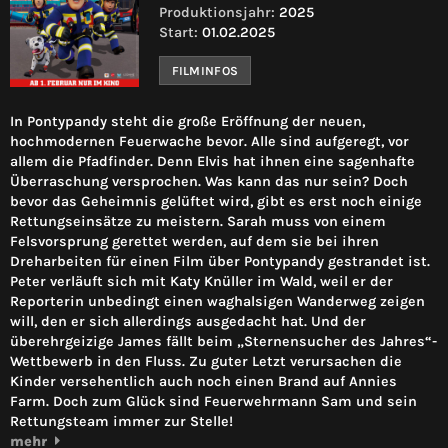
Produktionsjahr:
2025
Start:
01.02.2025
FILMINFOS
In Pontypandy steht die große Eröffnung der neuen,
hochmodernen Feuerwache bevor. Alle sind aufgeregt, vor
allem die Pfadfinder. Denn Elvis hat ihnen eine sagenhafte
Überraschung versprochen. Was kann das nur sein? Doch
bevor das Geheimnis gelüftet wird, gibt es erst noch einige
Rettungseinsätze zu meistern. Sarah muss von einem
Felsvorsprung gerettet werden, auf dem sie bei ihren
Dreharbeiten für einen Film über Pontypandy gestrandet ist.
Peter verläuft sich mit Katy Knüller im Wald, weil er der
Reporterin unbedingt einen waghalsigen Wanderweg zeigen
will, den er sich allerdings ausgedacht hat. Und der
überehrgeizige James fällt beim „Sternensucher des Jahres“-
Wettbewerb in den Fluss. Zu guter Letzt verursachen die
Kinder versehentlich auch noch einen Brand auf Annies
Farm. Doch zum Glück sind Feuerwehrmann Sam und sein
Rettungsteam immer zur Stelle!
mehr