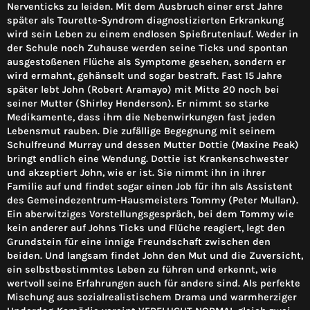
Nerventicks zu leiden. Mit dem Ausbruch einer erst Jahre
später als Tourette-Syndrom diagnostizierten Erkrankung
wird sein Leben zu einem endlosen Spießrutenlauf. Weder in
der Schule noch Zuhause werden seine Ticks und spontan
ausgestoßenen Flüche als Symptome gesehen, sondern er
wird ermahnt, gehänselt und sogar bestraft. Fast 15 Jahre
später lebt John (Robert Aramayo) mit Mitte 20 noch bei
seiner Mutter (Shirley Henderson). Er nimmt so starke
Medikamente, dass ihm die Nebenwirkungen fast jeden
Lebensmut rauben. Die zufällige Begegnung mit seinem
Schulfreund Murray und dessen Mutter Dottie (Maxine Peak)
bringt endlich eine Wendung. Dottie ist Krankenschwester
und akzeptiert John, wie er ist. Sie nimmt ihn in ihrer
Familie auf und findet sogar einen Job für ihn als Assistent
des Gemeindezentrum-Hausmeisters Tommy (Peter Mullan).
Ein aberwitziges Vorstellungsgespräch, bei dem Tommy wie
kein anderer auf Johns Ticks und Flüche reagiert, legt den
Grundstein für eine innige Freundschaft zwischen den
beiden. Und langsam findet John den Mut und die Zuversicht,
ein selbstbestimmtes Leben zu führen und erkennt, wie
wertvoll seine Erfahrungen auch für andere sind. Als perfekte
Mischung aus sozialrealistischem Drama und warmherziger