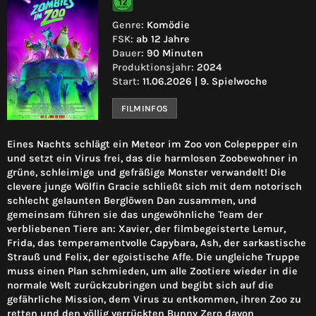
Genre:
Komödie
FSK:
ab 12 Jahre
Dauer:
90 Minuten
Produktionsjahr:
2024
Start:
11.06.2026 | 9. Spielwoche
FILMINFOS
Eines Nachts schlägt ein Meteor im Zoo von Colepepper ein
und setzt ein Virus frei, das die harmlosen Zoobewohner in
grüne, schleimige und gefräßige Monster verwandelt! Die
clevere junge Wölfin Gracie schließt sich mit dem notorisch
schlecht gelaunten Berglöwen Dan zusammen, und
gemeinsam führen sie das ungewöhnliche Team der
verbliebenen Tiere an: Xavier, der filmbegeisterte Lemur,
Frida, das temperamentvolle Capybara, Ash, der sarkastische
Strauß und Felix, der egoistische Affe. Die ungleiche Truppe
muss einen Plan schmieden, um alle Zootiere wieder in die
normale Welt zurückzubringen und begibt sich auf die
gefährliche Mission, dem Virus zu entkommen, ihren Zoo zu
retten und den völlig verrückten Bunny Zero davon