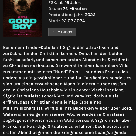
FSK:
ab 16 Jahre
Dauer:
76 Minuten
Produktionsjahr:
2022
Start:
22.02.2024
FILMINFOS
Bei einem Tinder-Date lernt Sigrid den attraktiven und
zurückhaltenden Christian kennen. Zwischen den beiden
funkt es sofort, und schon am ersten Abend geht Sigrid mit
zu Christian nachhause. Der wohnt in einer luxuriösen Villa
zusammen mit seinem "Hund" Frank – nur dass Frank alles
andere als ein gewöhnlicher Hund ist. Tatsächlich handelt es
sich um einen erwachsenen Mann in einem Hundekostüm,
der in Christians Haushalt wie ein echter Vierbeiner lebt.
Sigrid ist zutiefst schockiert und verwirrt, doch als sie
erfährt, dass Christian der alleinige Erbe eines
Multimillionärs ist, wirft sie ihre Bedenken wieder über Bord.
Während eines gemeinsamen Wochenendes in Christians
abgelegenem Ferienhaus im Wald versucht Sigrid mehr über
Franks merkwürdige Situation zu erfahren. Doch bereits am
ersten Abend beginnen die Ereignisse eine beängstigende