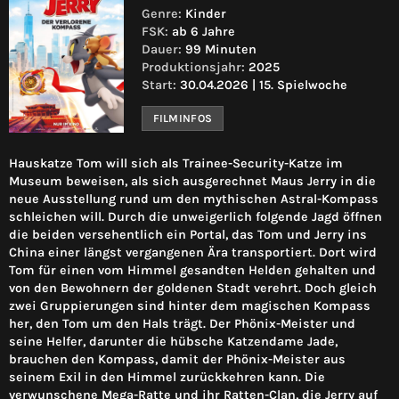
Genre:
Kinder
FSK:
ab 6 Jahre
Dauer:
99 Minuten
Produktionsjahr:
2025
Start:
30.04.2026 | 15. Spielwoche
FILMINFOS
Hauskatze Tom will sich als Trainee-Security-Katze im
Museum beweisen, als sich ausgerechnet Maus Jerry in die
neue Ausstellung rund um den mythischen Astral-Kompass
schleichen will. Durch die unweigerlich folgende Jagd öffnen
die beiden versehentlich ein Portal, das Tom und Jerry ins
China einer längst vergangenen Ära transportiert. Dort wird
Tom für einen vom Himmel gesandten Helden gehalten und
von den Bewohnern der goldenen Stadt verehrt. Doch gleich
zwei Gruppierungen sind hinter dem magischen Kompass
her, den Tom um den Hals trägt. Der Phönix-Meister und
seine Helfer, darunter die hübsche Katzendame Jade,
brauchen den Kompass, damit der Phönix-Meister aus
seinem Exil in den Himmel zurückkehren kann. Die
verwunschene Mega-Ratte und ihr Ratten-Clan, die Jerry auf