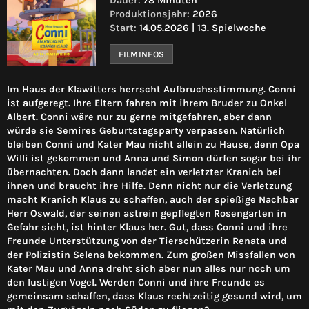
Dauer:
78 Minuten
Produktionsjahr:
2026
Start:
14.05.2026 | 13. Spielwoche
FILMINFOS
Im Haus der Klawitters herrscht Aufbruchsstimmung. Conni
ist aufgeregt. Ihre Eltern fahren mit ihrem Bruder zu Onkel
Albert. Conni wäre nur zu gerne mitgefahren, aber dann
würde sie Semires Geburtstagsparty verpassen. Natürlich
bleiben Conni und Kater Mau nicht allein zu Hause, denn Opa
Willi ist gekommen und Anna und Simon dürfen sogar bei ihr
übernachten. Doch dann landet ein verletzter Kranich bei
ihnen und braucht ihre Hilfe. Denn nicht nur die Verletzung
macht Kranich Klaus zu schaffen, auch der spießige Nachbar
Herr Oswald, der seinen astrein gepflegten Rosengarten in
Gefahr sieht, ist hinter Klaus her. Gut, dass Conni und ihre
Freunde Unterstützung von der Tierschützerin Renata und
der Polizistin Selena bekommen. Zum großen Missfallen von
Kater Mau und Anna dreht sich aber nun alles nur noch um
den lustigen Vogel. Werden Conni und ihre Freunde es
gemeinsam schaffen, dass Klaus rechtzeitig gesund wird, um