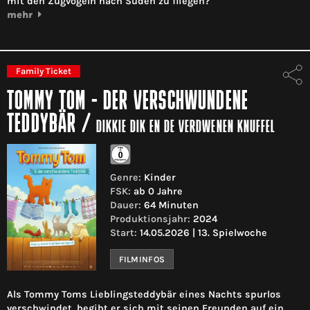
mit den Zugvögeln nach Süden zu fliegen?
mehr
Family Ticket
TOMMY TOM - DER VERSCHWUNDENE
TEDDYBÄR
/
DIKKIE DIK EN DE VERDWENEN KNUFFEL
Genre:
Kinder
FSK:
ab 0 Jahre
Dauer:
64 Minuten
Produktionsjahr:
2024
Start:
14.05.2026 | 13. Spielwoche
FILMINFOS
Als Tommy Toms Lieblingsteddybär eines Nachts spurlos
verschwindet, begibt er sich mit seinen Freunden auf ein