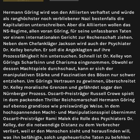
Hermann Göring wird von den Alliierten verhaftet und würde
als ranghöchster noch verbliebener Nazi bestenfalls die
Kapitulation unterschreiben. Aber die Alliierten wollen das
NS-Regime, allen voran Göring, für seine unfassbaren Taten
vor einem internationalen Gericht zur Rechenschaft ziehen.
Neben dem Chefankläger Jackson wird auch der Psychiater
Dr. Kelley berufen. Er soll die Angeklagten auf ihre
Prozessfähigkeit hin untersuchen. Schnell ist Dr. Kelley von
Görings Scharfsinn und Charisma eingenommen. Obwohl er
dessen Machtspiele durchschaut, kann er sich der
manipulativen Stärke und Faszination des Bösen nur schwer
entziehen. Um Görings Vertrauen zu gewinnen, überschreitet
Dr. Kelley moralische Grenzen und gefährdet sogar den
Nürnberger Prozess. Oscar®-Preisträger Russell Crowe spielt
in dem packenden Thriller Reichsmarschall Hermann Göring
auf ebenso grandiose wie preiswürdige Weise. In dem
hochspannenden Macht- und Manipulationsspiel übernimmt
Oscar®-Preisträger Rami Malek die Rolle des Psychiaters Dr.
Kelley, der die notwendige Distanz zu dem Verbrecher
verliert, weil er den Menschen sieht und herausfinden will,
was ihn befähigte, solch ungeheuerliche Taten zu befehlen