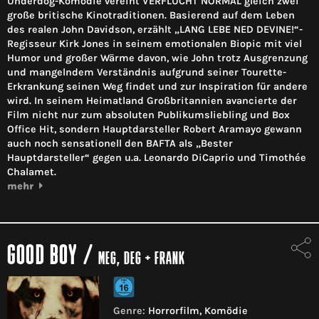
Underdog-Komödie vereint VERFLUCHT NORMAL gleich zwei
große britische Kinotraditionen. Basierend auf dem Leben
des realen John Davidson, erzählt „LANG LEBE NED DEVINE!“-
Regisseur Kirk Jones in seinem emotionalen Biopic mit viel
Humor und großer Wärme davon, wie John trotz Ausgrenzung
und mangelndem Verständnis aufgrund seiner Tourette-
Erkrankung seinen Weg findet und zur Inspiration für andere
wird. In seinem Heimatland Großbritannien avancierte der
Film nicht nur zum absoluten Publikumsliebling und Box
Office Hit, sondern Hauptdarsteller Robert Aramayo gewann
auch noch sensationell den BAFTA als „Bester
Hauptdarsteller“ gegen u.a. Leonardo DiCaprio und Timothée
Chalamet.
mehr
GOOD BOY
/
MEG, DEG + FRANK
Genre:
Horrorfilm, Komödie