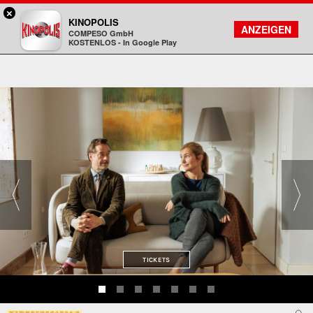
×
Freiberg - KINOPOLIS
KINOPOLIS
FILMSUCHE
KONTO
ANZEIGEN
COMPESO GmbH
Kinopolis
KOSTENLOS - In Google Play
TICKETS