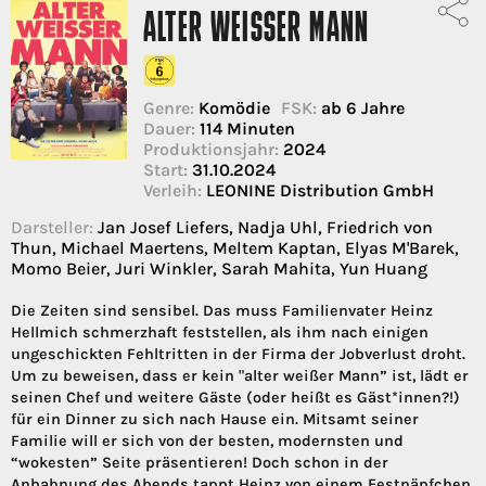
ALTER WEISSER MANN
Genre:
Komödie
FSK:
ab 6 Jahre
Dauer:
114 Minuten
Produktionsjahr:
2024
Start:
31.10.2024
Verleih:
LEONINE Distribution GmbH
Darsteller:
Jan Josef Liefers, Nadja Uhl, Friedrich von
Thun, Michael Maertens, Meltem Kaptan, Elyas M'Barek,
Momo Beier, Juri Winkler, Sarah Mahita, Yun Huang
Die Zeiten sind sensibel. Das muss Familienvater Heinz
Hellmich schmerzhaft feststellen, als ihm nach einigen
ungeschickten Fehltritten in der Firma der Jobverlust droht.
Um zu beweisen, dass er kein "alter weißer Mann” ist, lädt er
seinen Chef und weitere Gäste (oder heißt es Gäst*innen?!)
für ein Dinner zu sich nach Hause ein. Mitsamt seiner
Familie will er sich von der besten, modernsten und
“wokesten” Seite präsentieren! Doch schon in der
Anbahnung des Abends tappt Heinz von einem Festnäpfchen