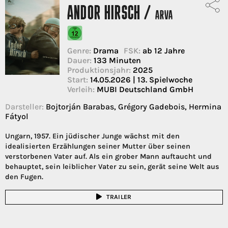
ANDOR HIRSCH /
ARVA
Genre:
Drama
FSK:
ab 12 Jahre
Dauer:
133 Minuten
Produktionsjahr:
2025
Start:
14.05.2026 | 13. Spielwoche
Verleih:
MUBI Deutschland GmbH
Darsteller:
Bojtorján Barabas, Grégory Gadebois, Hermina
Fátyol
Ungarn, 1957. Ein jüdischer Junge wächst mit den
idealisierten Erzählungen seiner Mutter über seinen
verstorbenen Vater auf. Als ein grober Mann auftaucht und
behauptet, sein leiblicher Vater zu sein, gerät seine Welt aus
den Fugen.
TRAILER