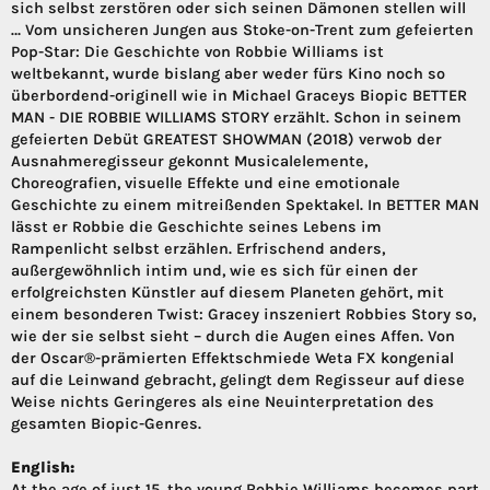
sich selbst zerstören oder sich seinen Dämonen stellen will
… Vom unsicheren Jungen aus Stoke-on-Trent zum gefeierten
Pop-Star: Die Geschichte von Robbie Williams ist
weltbekannt, wurde bislang aber weder fürs Kino noch so
überbordend-originell wie in Michael Graceys Biopic BETTER
MAN - DIE ROBBIE WILLIAMS STORY erzählt. Schon in seinem
gefeierten Debüt GREATEST SHOWMAN (2018) verwob der
Ausnahmeregisseur gekonnt Musicalelemente,
Choreografien, visuelle Effekte und eine emotionale
Geschichte zu einem mitreißenden Spektakel. In BETTER MAN
lässt er Robbie die Geschichte seines Lebens im
Rampenlicht selbst erzählen. Erfrischend anders,
außergewöhnlich intim und, wie es sich für einen der
erfolgreichsten Künstler auf diesem Planeten gehört, mit
einem besonderen Twist: Gracey inszeniert Robbies Story so,
wie der sie selbst sieht – durch die Augen eines Affen. Von
der Oscar®-prämierten Effektschmiede Weta FX kongenial
auf die Leinwand gebracht, gelingt dem Regisseur auf diese
Weise nichts Geringeres als eine Neuinterpretation des
gesamten Biopic-Genres.
English:
At the age of just 15, the young Robbie Williams becomes part