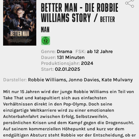
BETTER MAN - DIE ROBBIE
WILLIAMS STORY /
BETTER
MAN
Genre:
Drama
FSK:
ab 12 Jahre
Dauer:
131 Minuten
Produktionsjahr:
2024
Start:
02.01.2025
Darsteller:
Robbie Williams, Jonno Davies, Kate Mulvany
Mit nur 15 Jahren wird der junge Robbie Williams ein Teil von
Take That und katapultiert sich aus einfachsten
Verhältnissen direkt in den Pop-Olymp. Doch seine
einzigartige Weltkarriere wird zu einer emotionalen
Achterbahnfahrt zwischen Erfolg, Selbstzweifeln,
persönlichen Krisen und dem Kampf gegen die Drogensucht.
Auf seinem kommerziellen Höhepunkt und kurz vor dem
endgültigen Absturz steht Robbie vor der Entscheidung, ob er