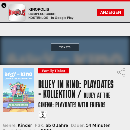
×
Freiberg - KINOPOLIS
KINOPOLIS
FILMSUCHE
KONTO
ANZEIGEN
COMPESO GmbH
Kinopolis
KOSTENLOS - In Google Play
TICKETS
Family Ticket
BLUEY IM KINO: PLAYDATES
- KOLLEKTION /
BLUEY AT THE
CINEMA: PLAYDATES WITH FRIENDS
Genre:
Kinder
FSK:
ab 0 Jahre
Dauer:
54 Minuten