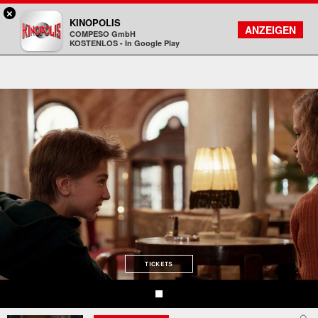
×
Freiberg - KINOPOLIS
KINOPOLIS
FILMSUCHE
KONTO
ANZEIGEN
COMPESO GmbH
Kinopolis
KOSTENLOS - In Google Play
TICKETS