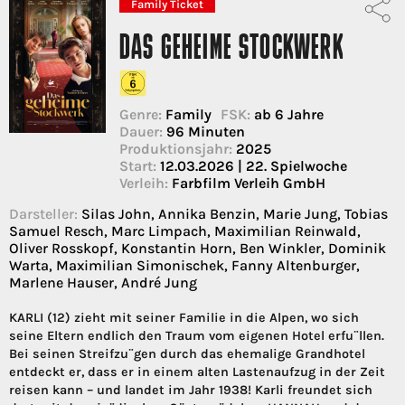
Family Ticket
DAS GEHEIME STOCKWERK
Genre:
Family
FSK:
ab 6 Jahre
Dauer:
96 Minuten
Produktionsjahr:
2025
Start:
12.03.2026 | 22. Spielwoche
Verleih:
Farbfilm Verleih GmbH
Darsteller:
Silas John, Annika Benzin, Marie Jung, Tobias
Samuel Resch, Marc Limpach, Maximilian Reinwald,
Oliver Rosskopf, Konstantin Horn, Ben Winkler, Dominik
Warta, Maximilian Simonischek, Fanny Altenburger,
Marlene Hauser, André Jung
KARLI (12) zieht mit seiner Familie in die Alpen, wo sich
seine Eltern endlich den Traum vom eigenen Hotel erfu¨llen.
Bei seinen Streifzu¨gen durch das ehemalige Grandhotel
entdeckt er, dass er in einem alten Lastenaufzug in der Zeit
reisen kann – und landet im Jahr 1938! Karli freundet sich