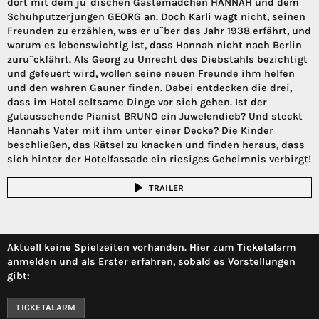
dort mit dem ju¨dischen Gästemädchen HANNAH und dem
Schuhputzerjungen GEORG an. Doch Karli wagt nicht, seinen
Freunden zu erzählen, was er u¨ber das Jahr 1938 erfährt, und
warum es lebenswichtig ist, dass Hannah nicht nach Berlin
zuru¨ckfährt. Als Georg zu Unrecht des Diebstahls bezichtigt
und gefeuert wird, wollen seine neuen Freunde ihm helfen
und den wahren Gauner finden. Dabei entdecken die drei,
dass im Hotel seltsame Dinge vor sich gehen. Ist der
gutaussehende Pianist BRUNO ein Juwelendieb? Und steckt
Hannahs Vater mit ihm unter einer Decke? Die Kinder
beschließen, das Rätsel zu knacken und finden heraus, dass
sich hinter der Hotelfassade ein riesiges Geheimnis verbirgt!
TRAILER
Aktuell keine Spielzeiten vorhanden. Hier zum Ticketalarm
anmelden und als Erster erfahren, sobald es Vorstellungen
gibt:
TICKETALARM