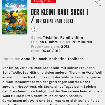
Family Ticket
DER KLEINE RABE SOCKE 1
/
DER KLEINE RABE SOCKE
Genre:
Trickfilm, Familienfilm
FSK:
ab 0 Jahre
Dauer:
78 Minuten
Produktionsjahr:
2012
Start:
06.09.2012
Darsteller:
Anna Thalbach, Katharina Thalbach
Der kleine vorlaute Rabe Socke lebt mit seinen Freunden
Schaf Wolle, Eddi-Bär und vielen anderen Tieren im Wald. Weil
er ziemlich frech ist und es mit der Wahrheit nicht so genau
nimmt, bekommt er von der gestrengen Mutter Dachs
zuweilen Nest-Arrest. Als Socke eines Tages beim Spielen
den Staudamm beschädigt und der See seinen heimatlichen
Wald zu überfluten droht, muss er rasch handeln.
Gemeinsam mit Wolle und Eddi macht er sich auf die Reise