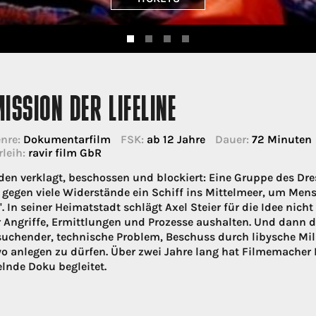
MISSION DER LIFELINE
nre:
Dokumentarfilm
FSK:
ab 12 Jahre
Dauer:
72 Minuten
rleih:
ravir film GbR
den verklagt, beschossen und blockiert: Eine Gruppe des Dr
 gegen viele Widerstände ein Schiff ins Mittelmeer, um Mens
e". In seiner Heimatstadt schlägt Axel Steier für die Idee nic
 Angriffe, Ermittlungen und Prozesse aushalten. Und dann di
uchender, technische Problem, Beschuss durch libysche Miliz
o anlegen zu dürfen. Über zwei Jahre lang hat Filmemacher
elnde Doku begleitet.