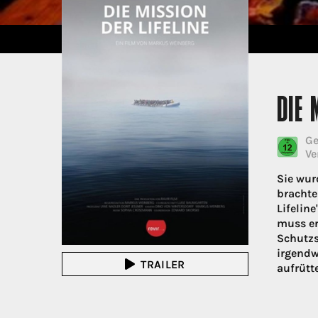
DIE 
Ge
Ve
Sie wur
brachte
Lifelin
muss er
Schutzs
irgendw
TRAILER
aufrütt