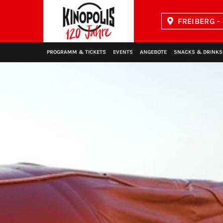
FREIBERG -
Kinopolis
PROGRAMM & TICKETS
EVENTS
ANGEBOTE
SNACKS & DRINKS