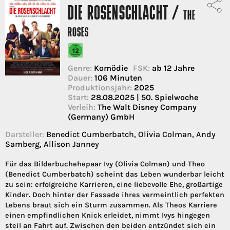
DIE ROSENSCHLACHT /
THE
ROSES
Genre:
Komödie
FSK:
ab 12 Jahre
Dauer:
106 Minuten
Produktionsjahr:
2025
Start:
28.08.2025 | 50. Spielwoche
Verleih:
The Walt Disney Company
(Germany) GmbH
Darsteller:
Benedict Cumberbatch, Olivia Colman, Andy
Samberg, Allison Janney
Für das Bilderbuchehepaar Ivy (Olivia Colman) und Theo
(Benedict Cumberbatch) scheint das Leben wunderbar leicht
zu sein: erfolgreiche Karrieren, eine liebevolle Ehe, großartige
Kinder. Doch hinter der Fassade ihres vermeintlich perfekten
Lebens braut sich ein Sturm zusammen. Als Theos Karriere
einen empfindlichen Knick erleidet, nimmt Ivys hingegen
steil an Fahrt auf. Zwischen den beiden entzündet sich ein