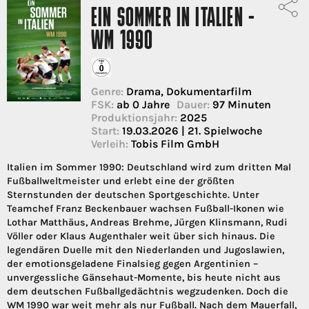
EIN SOMMER IN ITALIEN -
WM 1990
Genre:
Drama, Dokumentarfilm
FSK:
ab 0 Jahre
Dauer:
97 Minuten
Produktionsjahr:
2025
Start:
19.03.2026 | 21. Spielwoche
Verleih:
Tobis Film GmbH
Italien im Sommer 1990: Deutschland wird zum dritten Mal
Fußballweltmeister und erlebt eine der größten
Sternstunden der deutschen Sportgeschichte. Unter
Teamchef Franz Beckenbauer wachsen Fußball-Ikonen wie
Lothar Matthäus, Andreas Brehme, Jürgen Klinsmann, Rudi
Völler oder Klaus Augenthaler weit über sich hinaus. Die
legendären Duelle mit den Niederlanden und Jugoslawien,
der emotionsgeladene Finalsieg gegen Argentinien –
unvergessliche Gänsehaut-Momente, bis heute nicht aus
dem deutschen Fußballgedächtnis wegzudenken. Doch die
WM 1990 war weit mehr als nur Fußball. Nach dem Mauerfall,