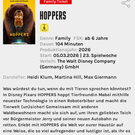
Family Ticket
HOPPERS
Genre:
Family
FSK:
ab 6 Jahre
Dauer:
104 Minuten
Produktionsjahr:
2026
Start:
05.03.2026 | 23. Spielwoche
Verleih:
The Walt Disney Company
(Germany) GmbH
Darsteller:
Heidi Klum, Martina Hill, Max Giermann
Was würdest du tun, wenn du mit Tieren sprechen könntest?
In Disney Pixars HOPPERS hoppt Tierfreundin Mabel mithilfe
neuester Technologie in einen Roboterbiber und macht die
Tierwelt (un)sicher! Gemeinsam mit anderen
Waldbewohnern macht sie sich auf, um ihren geliebten Teich
vor Bürgermeister Jerry und seiner neuen Autobahn zu
retten. Erlebt mit HOPPERS die Welt vor eurer Haustür auf
eine Weise, die so viel aufregender und lustiger ist, als ihr es