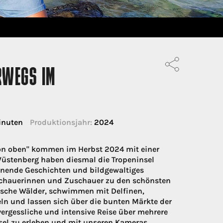
RWEGS IM
inuten
Produktionsjahr:
2024
von oben" kommen im Herbst 2024 mit einer
Wüstenberg haben diesmal die Tropeninsel
pannende Geschichten und bildgewaltiges
uschauerinnen und Zuschauer zu den schönsten
ische Wälder, schwimmen mit Delfinen,
eln und lassen sich über die bunten Märkte der
vergessliche und intensive Reise über mehrere
Insel zu erleben und mit unseren Kameras