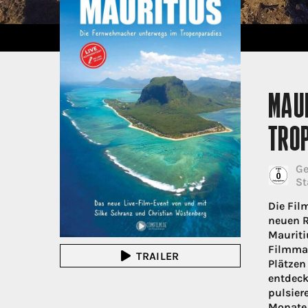
MAU
TRO
Ge
St
Die Fil
neuen R
Mauriti
Filmmat
TRAILER
Plätzen
entdeck
pulsier
Monate,