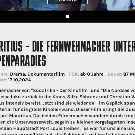
RITIUS - DIE FERNWEHMACHER UNTE
PENPARADIES
nre:
Drama, Dokumentarfilm
FSK:
ab 0 Jahre
Dauer:
87 M
art:
17.10.2024
memacher von "Südafrika - Der Kinofilm" und "Die Nordsee 
eisedoku zurück in die Kinos. Silke Schranz und Christian 
us intensiv bereist. Jetzt sind sie wieder da - im Gepäck s
erial für die große Kinoleinwand. Dieser Film bringt die Z
 auf Mauritius. Die beiden Filmemacher wandern durch trop
en die Unterwasserwelt, segeln zu kleinen vorgelagerten Ins
enden Hauptstadt Port Louis treiben. "Es war für uns eine un
 die uns ermöglicht hat, die Schönheit und Vielfalt dieser 