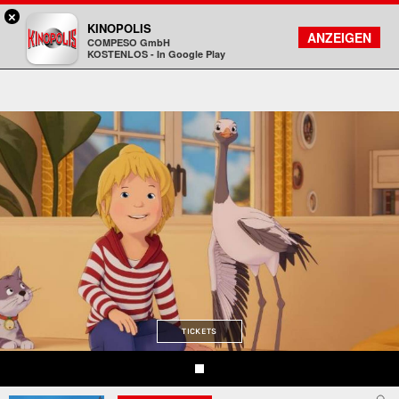
×
Freiberg - KINOPOLIS
KINOPOLIS
FILMSUCHE
KONTO
ANZEIGEN
COMPESO GmbH
Kinopolis
KOSTENLOS - In Google Play
TICKETS