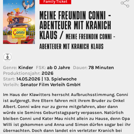
Family Ticket
MEINE FREUNDIN CONNI -
ABENTEUER MIT KRANICH
KLAUS /
MEINE FREUNDIN CONNI -
ABENTEUER MIT KRANICH KLAUS
Genre:
Kinder
FSK:
ab 0 Jahre
Dauer:
78 Minuten
Produktionsjahr:
2026
Start:
14.05.2026 | 13. Spielwoche
Verleih:
Senator Film Verleih GmbH
Im Haus der Klawitters herrscht Aufbruchsstimmung. Conni
ist aufgeregt. Ihre Eltern fahren mit ihrem Bruder zu Onkel
Albert. Conni wäre nur zu gerne mitgefahren, aber dann
würde sie Semires Geburtstagsparty verpassen. Natürlich
bleiben Conni und Kater Mau nicht allein zu Hause, denn Opa
Willi ist gekommen und Anna und Simon dürfen sogar bei ihr
übernachten. Doch dann landet ein verletzter Kranich bei