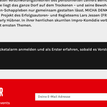
teten Verschwörungstheorien des pensionierten Lehrers Bernd 
 liegt das ganze Dorf auf dem Trockenen – und seine Bewoh
in-Schappleben nur gemeinsam gestalten lässt. MICHA DEN
 Projekt des Erfolgsautoren- und Regieteams Lars Jessen (
rly Hübner. In ihrer herrlichen skurrilen Impro-Komödie ve
t ernsten Themen.
cketalarm anmelden und als Erster erfahren, sobald es Vorst
R
Events