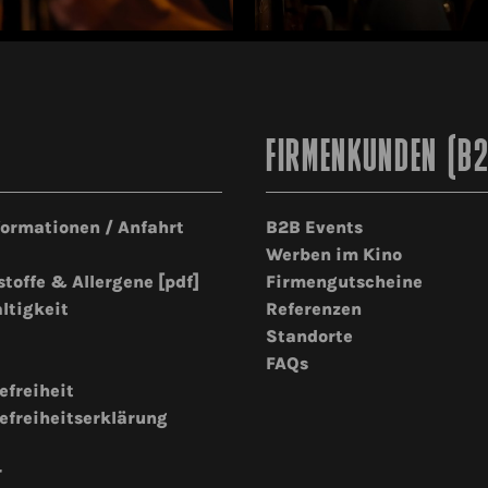
FIRMENKUNDEN (B
formationen / Anfahrt
B2B Events
Werben im Kino
stoffe & Allergene [pdf]
Firmengutscheine
ltigkeit
Referenzen
Standorte
FAQs
efreiheit
efreiheitserklärung
r