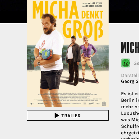
MIC
Ge
Darstell
Georg S
Es ist 
Berlin 
mehr no
Luxusho
TRAILER
was Mic
Schulfr
ehrgeiz