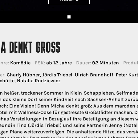
HA DENKT GROSS
nre:
Komödie
FSK:
ab 12 Jahre
Dauer:
92 Minuten
Produk
er:
Charly Hübner, Jördis Triebel, Ulrich Brandhoff, Peter Kur
chütte, Natalia Rudziewicz
ein heißer, trockener Sommer in Klein-Schappleben. Selfmad
in das kleine Dorf seiner Kindheit nach Sachsen-Anhalt zurü
ch: Eine Vision! Denn Micha denkt groß: Aus dem maroden ehe
tel mit Wellness-Oase für gestresste Großstädter machen. Di
has Vorstellungen in Bezug auf ihre Beteiligung an diesem 
eundin Tina (Jördis Triebel) und seine Partnerin Jenny (Nata
igen Pläne weiterzuverfolgen. Die anhaltende Hitze, das ve