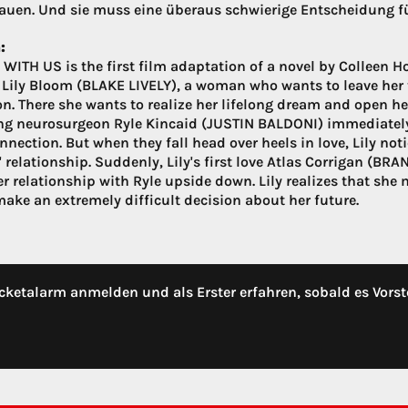
rauen. Und sie muss eine überaus schwierige Entscheidung für
:
WITH US is the first film adaptation of a novel by Colleen Ho
f Lily Bloom (BLAKE LIVELY), a woman who wants to leave her 
on. There she wants to realize her lifelong dream and open 
g neurosurgeon Ryle Kincaid (JUSTIN BALDONI) immediately 
nection. But when they fall head over heels in love, Lily not
 relationship. Suddenly, Lily's first love Atlas Corrigan (BR
r relationship with Ryle upside down. Lily realizes that she 
make an extremely difficult decision about her future.
cketalarm anmelden und als Erster erfahren, sobald es Vorst