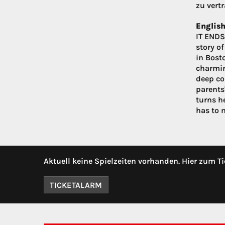
zu vert
English
IT ENDS 
story o
in Bost
charmin
deep con
parents'
turns he
has to 
Aktuell keine Spielzeiten vorhanden. Hier zum Ti
TICKETALARM