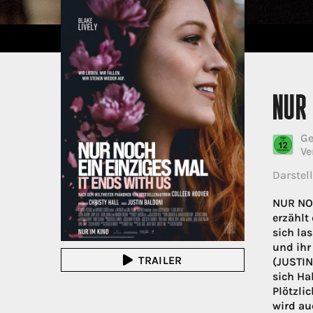
NUR 
Ge
Ve
Darstell
NUR NOC
erzählt
sich la
und ihr
TRAILER
(JUSTIN
sich Hal
Plötzli
wird au