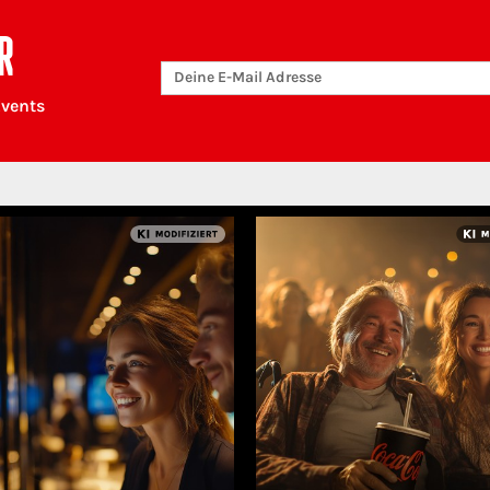
R
Events