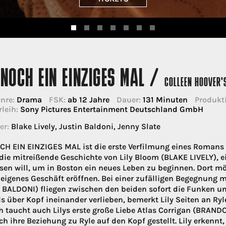
NOCH EIN EINZIGES MAL /
COLLEEN HOOVER'S
nre:
Drama
FSK:
ab 12 Jahre
Dauer:
131 Minuten
Produkti
rleih:
Sony Pictures Entertainment Deutschland GmbH
er:
Blake Lively, Justin Baldoni, Jenny Slate
H EIN EINZIGES MAL ist die erste Verfilmung eines Romans 
 die mitreißende Geschichte von Lily Bloom (BLAKE LIVELY), ei
ssen will, um in Boston ein neues Leben zu beginnen. Dort m
 eigenes Geschäft eröffnen. Bei einer zufälligen Begegnung
 BALDONI) fliegen zwischen den beiden sofort die Funken und 
s über Kopf ineinander verlieben, bemerkt Lily Seiten an Ryle
ch taucht auch Lilys erste große Liebe Atlas Corrigan (BRAN
ch ihre Beziehung zu Ryle auf den Kopf gestellt. Lily erkennt