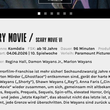
RY MOVIE /
SCARY MOVIE VI
nre:
Komödie
FSK:
ab 16 Jahre
Dauer:
96 Minuten
Produk
art:
04.06.2026 | 10. Spielwoche
Verleih:
Paramount Pictur
er:
Regina Hall, Damon Wayans Jr., Marlon Wayans
rrorfilm-Franchise ist mehr sicher! Sechsundzwanzig Jahre 
ten Mörder („Ghostface“) entkommen sind, gerät der harte Ker
Wayans („Shorty“), Shawn Wayans („Ray“), Anna Faris („Ci
Movie“ wieder zusammen, um sich, gemeinsam mit altbekan
, Requels, Prequels, Sequels, Spin-offs, elevated Horror, Ori
 und jedes „letzte Kapitel“, das absolut nicht das letzte ist, z
nt, jede Grenze wird überschritten. Die Wayans sind zurück u