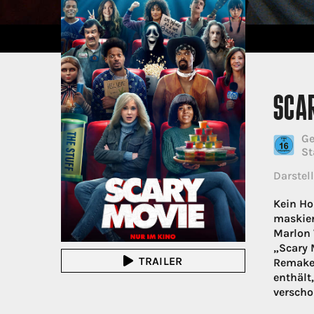
SCA
Ge
St
Darstell
Kein Ho
maskier
Marlon 
„Scary 
TRAILER
Remakes
enthält,
verscho