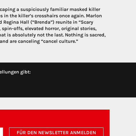
scaping a suspiciously familiar masked killer
 in the killer’s crosshairs once again. Marlon
 Regina Hall (“Brenda”) reunite in “Scary
spin-offs, elevated horror, original stories,
at is absolutely not the last. Nothing is sacred,
and are canceling “cancel culture.”
ellungen gibt:
FÜR DEN NEWSLETTER ANMELDEN