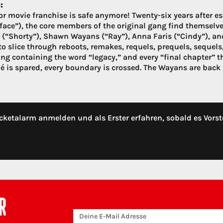
:
or movie franchise is safe anymore! Twenty-six years after e
face”), the core members of the original gang find themselves
(“Shorty”), Shawn Wayans (“Ray”), Anna Faris (“Cindy”), and
o slice through reboots, remakes, requels, prequels, sequels, 
ng containing the word “legacy,” and every “final chapter” th
hé is spared, every boundary is crossed. The Wayans are back 
cketalarm anmelden und als Erster erfahren, sobald es Vorst
R