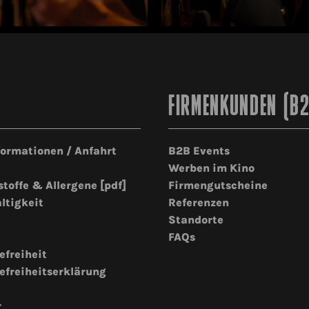
FIRMENKUNDEN (B
formationen / Anfahrt
B2B Events
Werben im Kino
stoffe & Allergene [pdf]
Firmengutscheine
ltigkeit
Referenzen
Standorte
FAQs
efreiheit
efreiheitserklärung
r