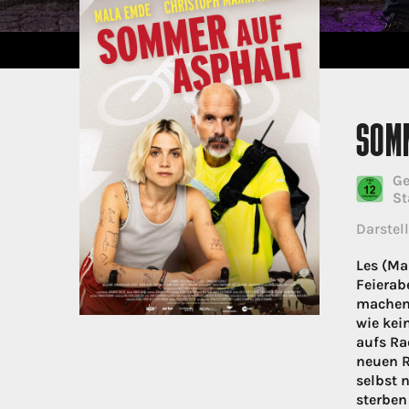
SOM
Ge
St
Darstell
Les (Ma
Feierab
machen?
wie kei
aufs Ra
neuen R
selbst 
sterben