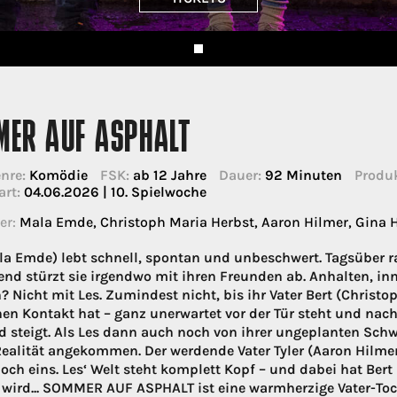
MER AUF ASPHALT
nre:
Komödie
FSK:
ab 12 Jahre
Dauer:
92 Minuten
Produk
art:
04.06.2026 | 10. Spielwoche
er:
Mala Emde, Christoph Maria Herbst, Aaron Hilmer, Gina H
la Emde) lebt schnell, spontan und unbeschwert. Tagsüber ra
end stürzt sie irgendwo mit ihren Freunden ab. Anhalten, i
 Nicht mit Les. Zumindest nicht, bis ihr Vater Bert (Christop
nen Kontakt hat – ganz unerwartet vor der Tür steht und nach
d steigt. Als Les dann auch noch von ihrer ungeplanten Schwan
ealität angekommen. Der werdende Vater Tyler (Aaron Hilmer) 
noch eins. Les‘ Welt steht komplett Kopf – und dabei hat Bert
 wird... SOMMER AUF ASPHALT ist eine warmherzige Vater-T