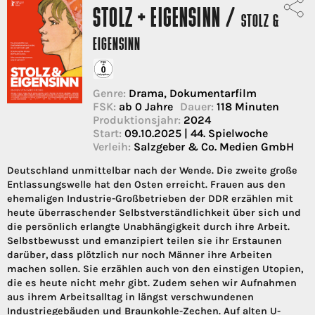
STOLZ + EIGENSINN /
STOLZ &
EIGENSINN
Genre:
Drama, Dokumentarfilm
FSK:
ab 0 Jahre
Dauer:
118 Minuten
Produktionsjahr:
2024
Start:
09.10.2025 | 44. Spielwoche
Verleih:
Salzgeber & Co. Medien GmbH
Deutschland unmittelbar nach der Wende. Die zweite große
Entlassungswelle hat den Osten erreicht. Frauen aus den
ehemaligen Industrie-Großbetrieben der DDR erzählen mit
heute überraschender Selbstverständlichkeit über sich und
die persönlich erlangte Unabhängigkeit durch ihre Arbeit.
Selbstbewusst und emanzipiert teilen sie ihr Erstaunen
darüber, dass plötzlich nur noch Männer ihre Arbeiten
machen sollen. Sie erzählen auch von den einstigen Utopien,
die es heute nicht mehr gibt. Zudem sehen wir Aufnahmen
aus ihrem Arbeitsalltag in längst verschwundenen
Industriegebäuden und Braunkohle-Zechen. Auf alten U-