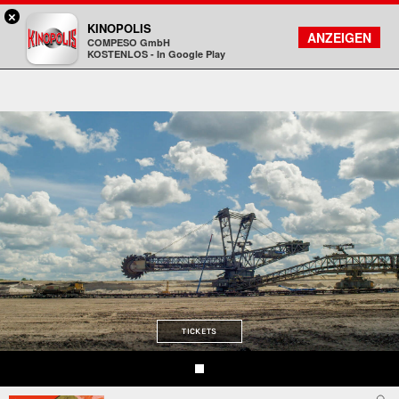
×
Freiberg - KINOPOLIS
KINOPOLIS
FILMSUCHE
KONTO
ANZEIGEN
COMPESO GmbH
Kinopolis
KOSTENLOS - In Google Play
TICKETS