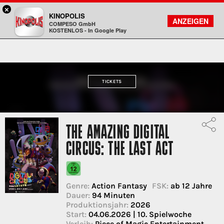
×
Freiberg - KINOPOLIS
KINOPOLIS
FILMSUCHE
KONTO
ANZEIGEN
COMPESO GmbH
Kinopolis
KOSTENLOS - In Google Play
TICKETS
THE AMAZING DIGITAL
CIRCUS: THE LAST ACT
Genre:
Action Fantasy
FSK:
ab 12 Jahre
Dauer:
94 Minuten
Produktionsjahr:
2026
Start:
04.06.2026 | 10. Spielwoche
Verleih:
Piece of Magic Entertainment