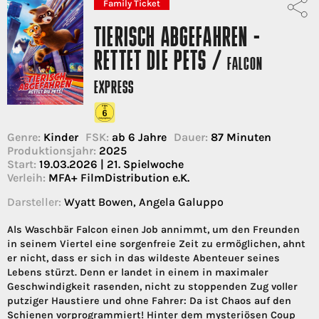
Family Ticket
TIERISCH ABGEFAHREN -
RETTET DIE PETS /
FALCON
EXPRESS
Genre:
Kinder
FSK:
ab 6 Jahre
Dauer:
87 Minuten
Produktionsjahr:
2025
Start:
19.03.2026 | 21. Spielwoche
Verleih:
MFA+ FilmDistribution e.K.
Darsteller:
Wyatt Bowen, Angela Galuppo
Als Waschbär Falcon einen Job annimmt, um den Freunden
in seinem Viertel eine sorgenfreie Zeit zu ermöglichen, ahnt
er nicht, dass er sich in das wildeste Abenteuer seines
Lebens stürzt. Denn er landet in einem in maximaler
Geschwindigkeit rasenden, nicht zu stoppenden Zug voller
putziger Haustiere und ohne Fahrer: Da ist Chaos auf den
Schienen vorprogrammiert! Hinter dem mysteriösen Coup