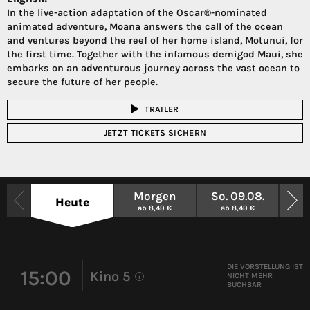
In the live-action adaptation of the Oscar®-nominated
animated adventure, Moana answers the call of the ocean
and ventures beyond the reef of her home island, Motunui, for
the first time. Together with the infamous demigod Maui, she
embarks on an adventurous journey across the vast ocean to
secure the future of her people.
TRAILER
JETZT TICKETS SICHERN
Morgen
So. 09.08.
Mo.
Heute
ab 8,49 €
ab 8,49 €
a
DIE VORSTELLUNG IST
15:00
Kino 5
NICHT MEHR
i
BUCHBAR