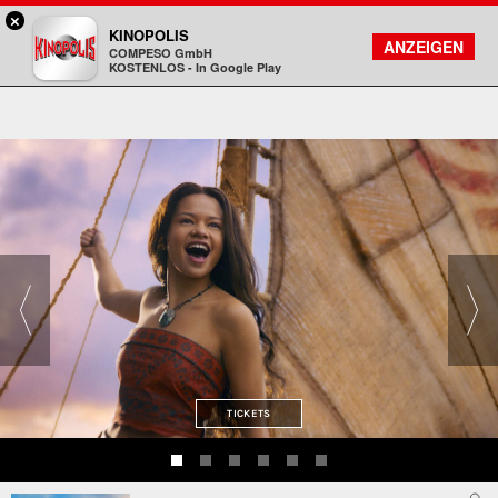
×
Freiberg - KINOPOLIS
KINOPOLIS
FILMSUCHE
KONTO
ANZEIGEN
COMPESO GmbH
Kinopolis
KOSTENLOS - In Google Play
TICKETS