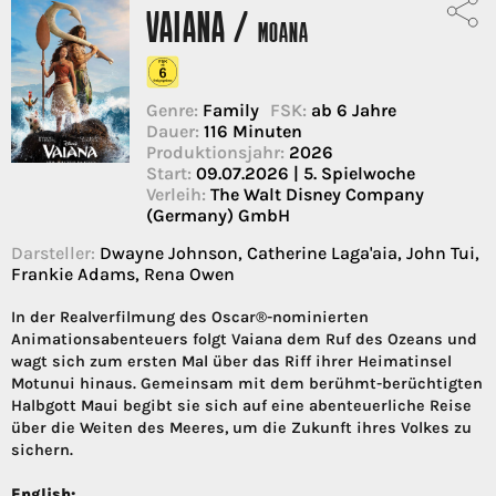
VAIANA /
MOANA
Genre:
Family
FSK:
ab 6 Jahre
Dauer:
116 Minuten
Produktionsjahr:
2026
Start:
09.07.2026 | 5. Spielwoche
Verleih:
The Walt Disney Company
(Germany) GmbH
Darsteller:
Dwayne Johnson, Catherine Laga'aia, John Tui,
Frankie Adams, Rena Owen
In der Realverfilmung des Oscar®-nominierten
Animationsabenteuers folgt Vaiana dem Ruf des Ozeans und
wagt sich zum ersten Mal über das Riff ihrer Heimatinsel
Motunui hinaus. Gemeinsam mit dem berühmt-berüchtigten
Halbgott Maui begibt sie sich auf eine abenteuerliche Reise
über die Weiten des Meeres, um die Zukunft ihres Volkes zu
sichern.
English: