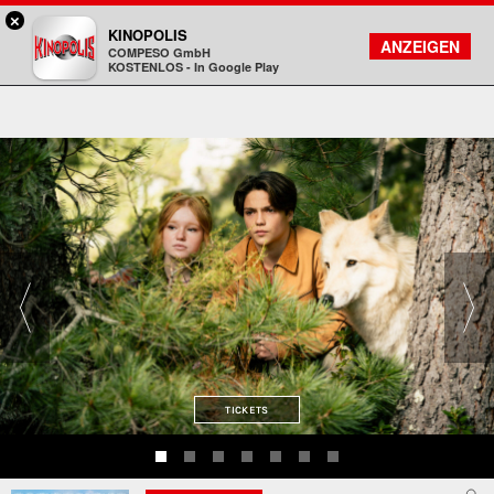
×
Freiberg - KINOPOLIS
KINOPOLIS
FILMSUCHE
KONTO
ANZEIGEN
COMPESO GmbH
Kinopolis
KOSTENLOS - In Google Play
TICKETS