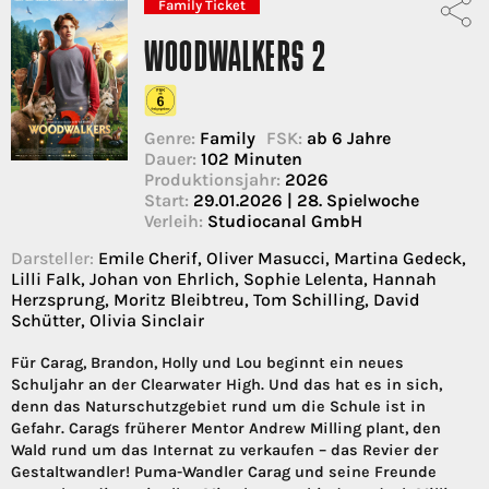
Family Ticket
WOODWALKERS 2
Genre:
Family
FSK:
ab 6 Jahre
Dauer:
102 Minuten
Produktionsjahr:
2026
Start:
29.01.2026 | 28. Spielwoche
Verleih:
Studiocanal GmbH
Darsteller:
Emile Cherif, Oliver Masucci, Martina Gedeck,
Lilli Falk, Johan von Ehrlich, Sophie Lelenta, Hannah
Herzsprung, Moritz Bleibtreu, Tom Schilling, David
Schütter, Olivia Sinclair
Für Carag, Brandon, Holly und Lou beginnt ein neues
Schuljahr an der Clearwater High. Und das hat es in sich,
denn das Naturschutzgebiet rund um die Schule ist in
Gefahr. Carags früherer Mentor Andrew Milling plant, den
Wald rund um das Internat zu verkaufen – das Revier der
Gestaltwandler! Puma-Wandler Carag und seine Freunde