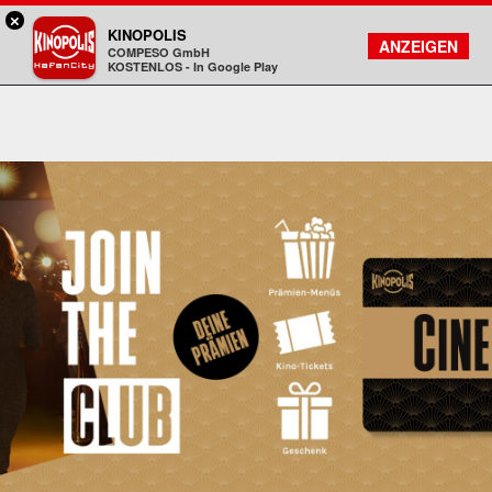
×
Hamburg HafenCity - KINOPOLIS
KINOPOLIS
FILMSUCHE
KONTO
ANZEIGEN
COMPESO GmbH
Kinopolis
KOSTENLOS - In Google Play