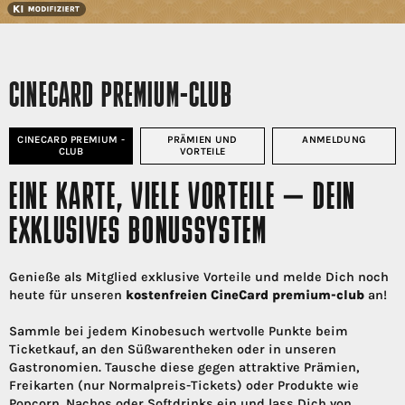
CINECARD PREMIUM-CLUB
CINECARD PREMIUM -
PRÄMIEN UND
ANMELDUNG
CLUB
VORTEILE
EINE KARTE, VIELE VORTEILE – DEIN
EXKLUSIVES BONUSSYSTEM
Genieße als Mitglied exklusive Vorteile und melde Dich noch
heute für unseren
kostenfreien CineCard premium-club
an!
Sammle bei jedem Kinobesuch wertvolle Punkte beim
Ticketkauf, an den Süßwarentheken oder in unseren
Gastronomien. Tausche diese gegen attraktive Prämien,
Freikarten (nur Normalpreis-Tickets) oder Produkte wie
Popcorn, Nachos oder Softdrinks ein und lass Dich von