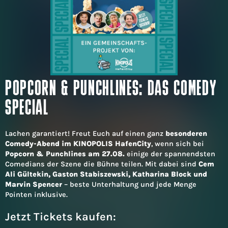
POPCORN & PUNCHLINES: DAS COMEDY
SPECIAL
Lachen garantiert! Freut Euch auf einen ganz
besonderen
Comedy-Abend im KINOPOLIS HafenCity
, wenn sich bei
Popcorn & Punchlines am 27.08.
einige der spannendsten
Comedians der Szene die Bühne teilen. Mit dabei sind
Cem
Ali Gültekin, Gaston Stabiszewski, Katharina Block und
Marvin Spencer
– beste Unterhaltung und jede Menge
Pointen inklusive.
Jetzt Tickets kaufen: