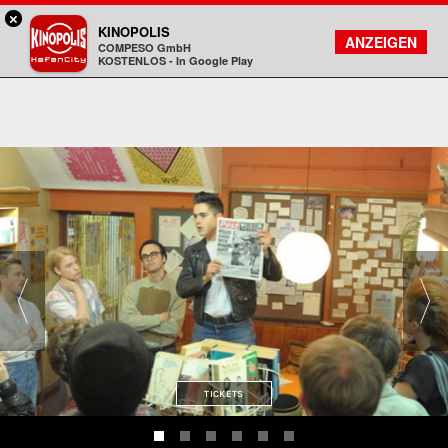
×
Hamburg HafenCity - KINOPOLIS
KINOPOLIS
FILMSUCHE
KONTO
ANZEIGEN
COMPESO GmbH
Kinopolis
KOSTENLOS - In Google Play
TICKETS