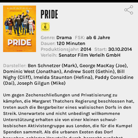
PRIDE
Genre:
Drama
FSK:
ab 6 Jahre
Dauer:
120 Minuten
Produktionsjahr:
2014
Start:
30.10.2014
Verleih:
Senator Film Verleih GmbH
Darsteller:
Ben Schnetzer (Mark), George MacKay (Joe),
Dominic West (Jonathan), Andrew Scott (Gethin), Bill
Nighy (Cliff), Imelda Staunton (Hefina), Paddy Considine
(Dai), Joseph Gilgun (Mike)
Um gegen Zechenschließungen und Privatisierung zu
kämpfen, die Margaret Thatchers Regierung beschlossen hat,
treten auch die Bergarbeiter eines walisischen Dorfs in den
Streik. Unerwartete und nicht unbedingt willkommene
Unterstützung erhalten sie von einer kleinen schwul-
lesbischen Aktivistengruppe aus London, die für die Kumpel
Spenden sammelt. Als die urbanen Exoten das Dorf