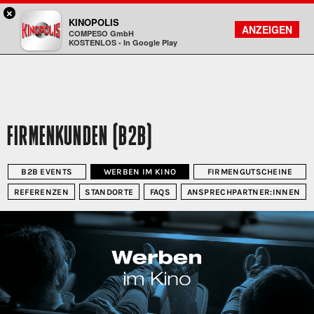
×
Darmstadt - KINOPOLIS
KINOPOLIS
FILMSUCHE
KONTO
ANZEIGEN
COMPESO GmbH
Kinopolis
KOSTENLOS - In Google Play
FIRMENKUNDEN (B2B)
B2B EVENTS
WERBEN IM KINO
FIRMENGUTSCHEINE
REFERENZEN
STANDORTE
FAQS
ANSPRECHPARTNER:INNEN