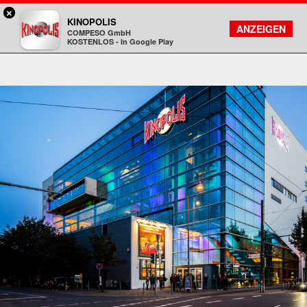
×
Darmstadt - KINOPOLIS
KINOPOLIS
FILMSUCHE
KONTO
ANZEIGEN
COMPESO GmbH
Kinopolis
KOSTENLOS - In Google Play