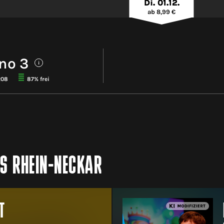
Di. 01.12.
ab 8,99 €
no 3
i
208
87% frei
IS RHEIN-NECKAR
T