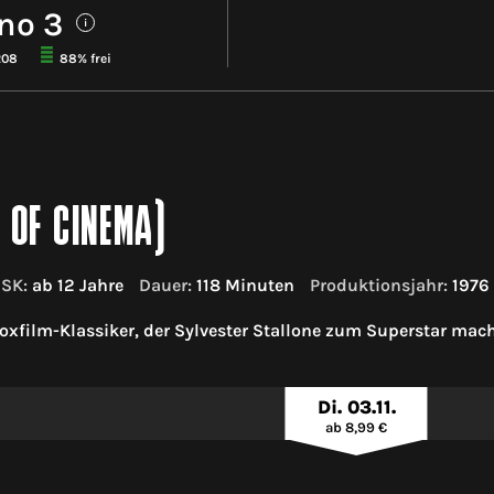
no 3
i
208
88% frei
 OF CINEMA)
FSK:
ab 12 Jahre
Dauer:
118 Minuten
Produktionsjahr:
1976
oxfilm-Klassiker, der Sylvester Stallone zum Superstar mach
Di. 03.11.
ab 8,99 €