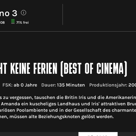
no 3
i
208
71% frei
HT KEINE FERIEN (BEST OF CINEMA)
FSK:
ab 0 Jahre
Dauer:
135 Minuten
Produktionsjahr:
20
 zu vergessen, tauschen die Britin Iris und die Amerikane
t Amanda ein kuscheliges Landhaus und Iris' attraktiven Br
xuriösen Poolambiente und in der Gesellschaft des charmant
en, müssen alte Beziehungsknoten gelöst werden.