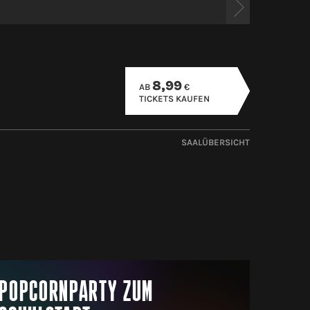
8,99
AB
€
TICKETS KAUFEN
SAALÜBERSICHT
POPCORNPARTY ZUM