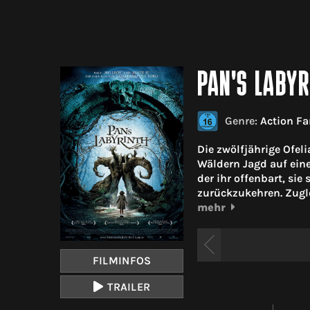
PAN'S LABYR
Genre:
Action Fa
Die zwölfjährige Ofel
Wäldern Jagd auf ein
der ihr offenbart, si
zurückzukehren. Zugle
mehr
FILMINFOS
TRAILER