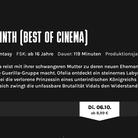
INTH (BEST OF CINEMA)
ntasy
FSK:
ab 16 Jahre
Dauer:
119 Minuten
Produktionsja
ia reist mit ihrer schwangeren Mutter zu deren neuen Eheman
e Guerilla-Gruppe macht. Ofelia entdeckt ein steinernes La
e sei die verlorene Prinzessin eines unterirdischen Königreic
ich zwingt die unfassbare Brutalität Vidals den Widerstand
Di. 06.10.
ab 8,99 €