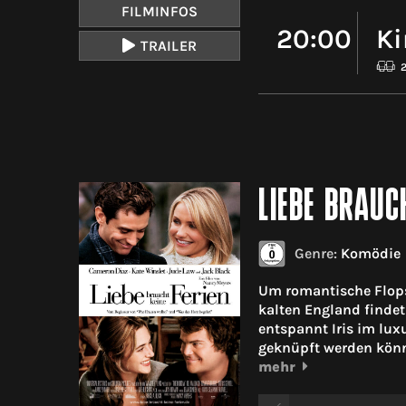
FILMINFOS
20:00
Ki
TRAILER
LIEBE BRAUC
Genre:
Komödie
Um romantische Flops
kalten England finde
entspannt Iris im lu
geknüpft werden könn
mehr