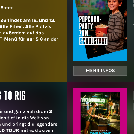
E +++
6 findet am 12. und 13.
lle Filme. Alle Plätze.
h außerdem auf das
T-Menü für nur 5 €
an der
MEHR INFOS
G TO RIG
är und ganz nah dran:
2
ich tief in die Welt von
 und bringt die legendäre
LD TOUR
mit exklusiven