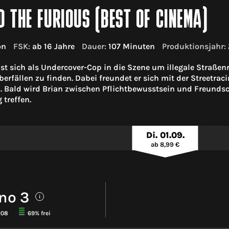
D THE FURIOUS (BEST OF CINEMA)
on
FSK:
ab 16 Jahre
Dauer:
107 Minuten
Produktionsjahr:
st sich als Undercover-Cop in die Szene um illegale Straßenr
erfällen zu finden. Dabei freundet er sich mit der Streetrac
. Bald wird Brian zwischen Pflichtbewusstsein und Freundsc
treffen.
Di. 01.09.
ab 8,99 €
no 3
i
208
69% frei